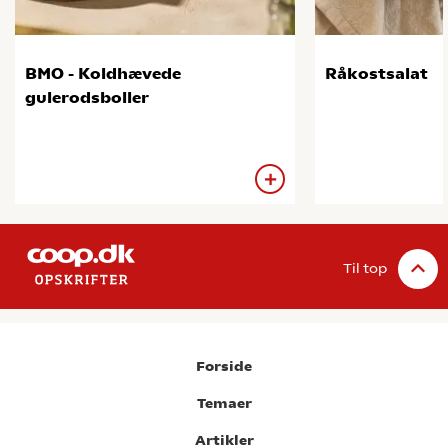
BMO - Koldhævede
Råkostsalat
gulerodsboller
Til top
Forside
Temaer
Artikler