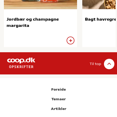
Jordbær og champagne
Bagt havregr
margarita
Til top
Forside
Temaer
Artikler