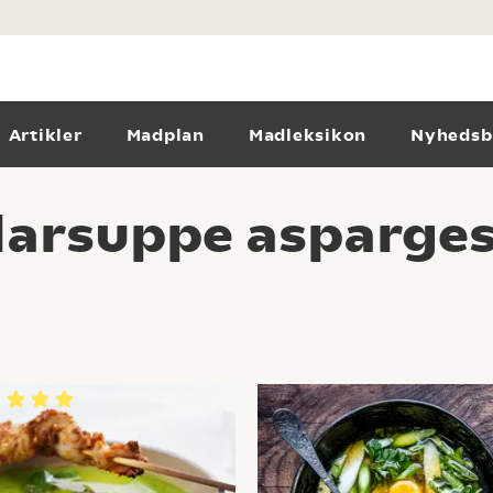
Artikler
Madplan
Madleksikon
Nyhedsb
larsuppe asparge