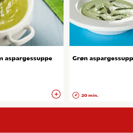
 aspargessuppe
Grøn aspargessup
20 min.