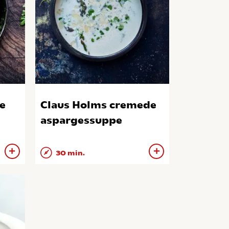
e
Claus Holms cremede
aspargessuppe
30 min.