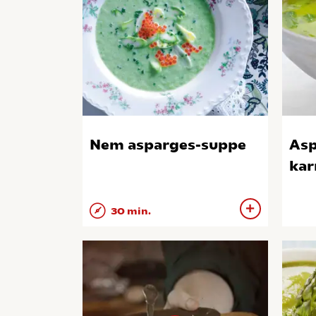
Nem asparges-suppe
Asp
kar
30 min.