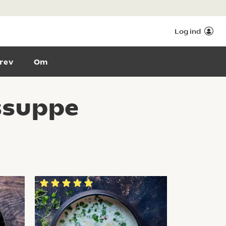
Log ind
rev
Om
ssuppe