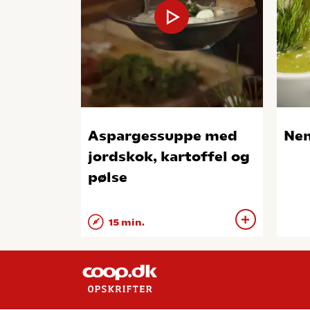
Aspargessuppe med
Nem
jordskok, kartoffel og
pølse
15 min.