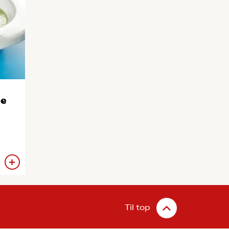
pe
Til top