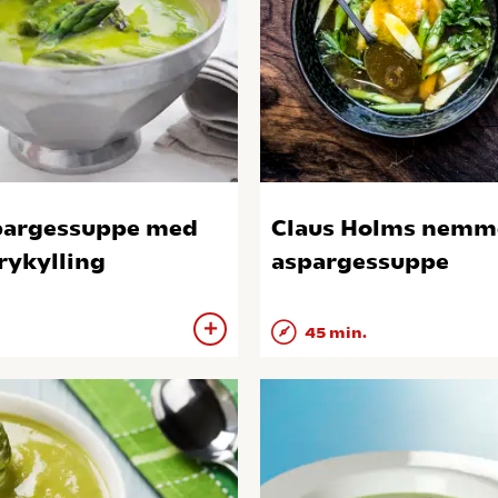
argessuppe med
Claus Holms nemm
rykylling
aspargessuppe
45 min.