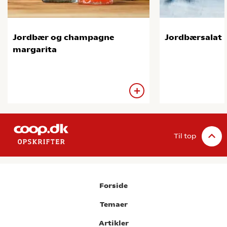
Jordbær og champagne
Jordbærsalat
margarita
Til top
Forside
Temaer
Artikler