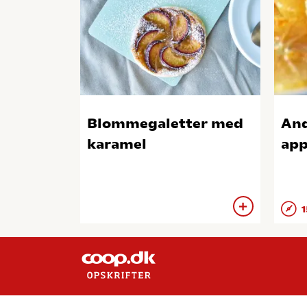
Blommegaletter med
And
karamel
app
1