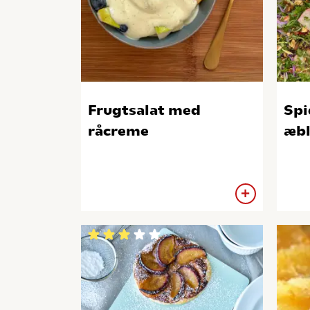
Frugtsalat med
Spi
råcreme
æbl