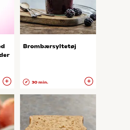
ed
Brombærsyltetøj
dder
30 min.