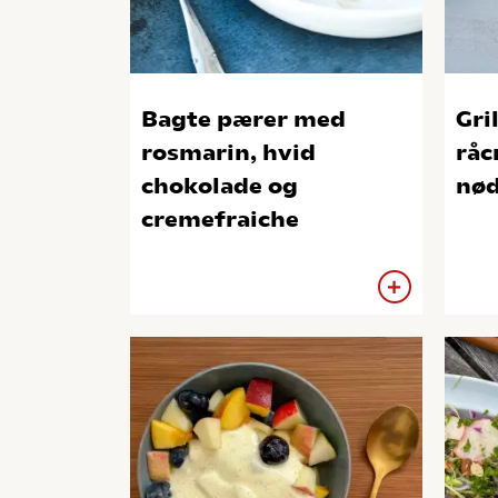
Bagte pærer med
Gri
rosmarin, hvid
råc
chokolade og
nø
cremefraiche