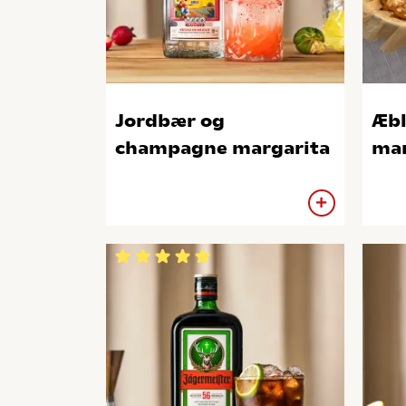
Jordbær og
Æbl
champagne margarita
mar