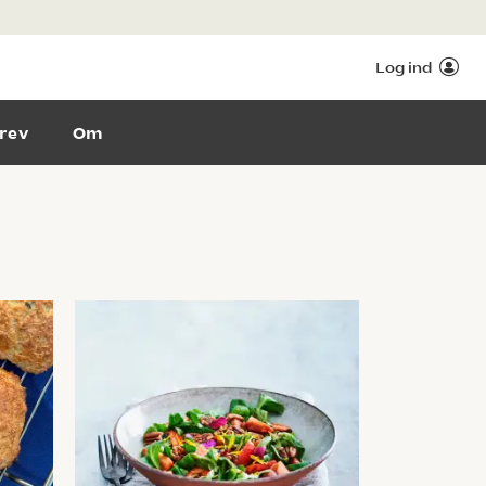
Log ind
rev
Om