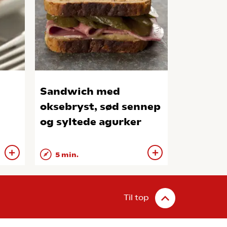
Sandwich med
oksebryst, sød sennep
og syltede agurker
5 min.
Til top