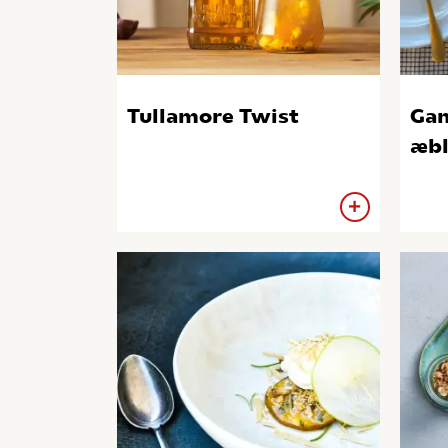
Tullamore Twist
Ga
æbl