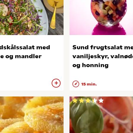
dskålssalat med
Sund frugtsalat m
e og mandler
vaniljeskyr, valnø
og honning
15 min.