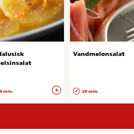
alusisk
Vandmelonsalat
elsinsalat
5 min.
25 min.