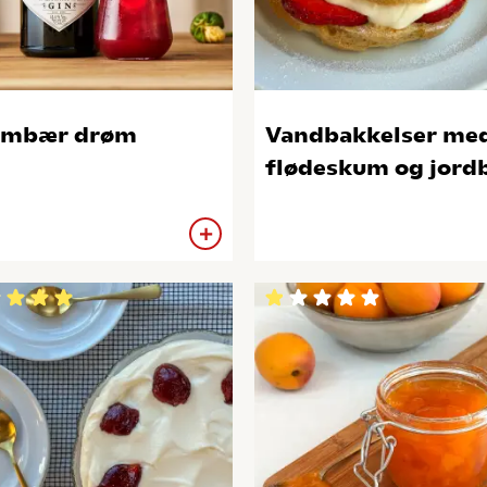
ombær drøm
Vandbakkelser me
flødeskum og jord