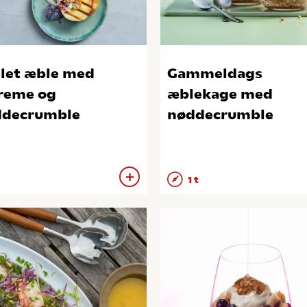
llet æble med
Gammeldags
reme og
æblekage med
ddecrumble
nøddecrumble
1 t