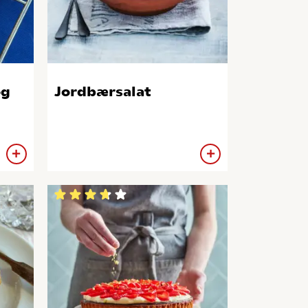
og
Jordbærsalat