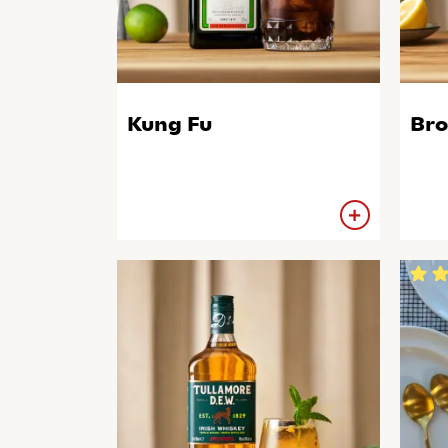
Kung Fu
Br