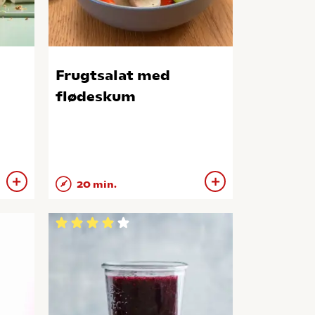
Frugtsalat med
flødeskum
20 min.