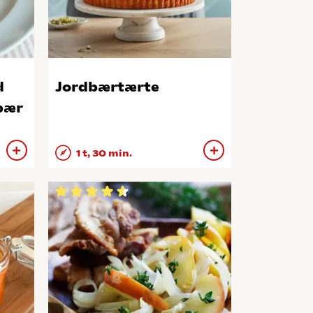
d
Jordbærtærte
bær
1 t, 30 min.