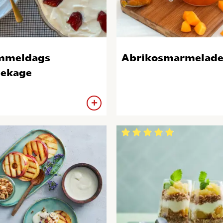
mmeldags
Abrikosmarmelad
ekage