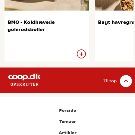
BMO - Koldhævede
Bagt havregr
gulerodsboller
Til top
Forside
Temaer
Artikler