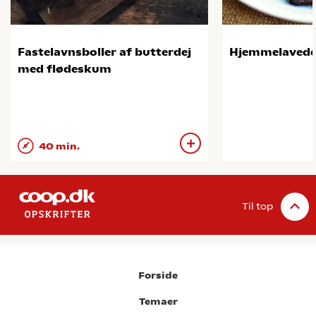
Fastelavnsboller af butterdej
Hjemmelavede 
med flødeskum
40 min.
Til top
Forside
Temaer