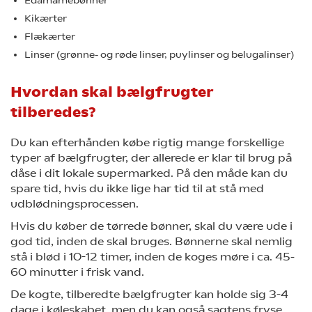
Edamamebønner
Kikærter
Flækærter
Linser (grønne- og røde linser, puylinser og belugalinser)
Hvordan skal bælgfrugter
tilberedes?
Du kan efterhånden købe rigtig mange forskellige
typer af bælgfrugter, der allerede er klar til brug på
dåse i dit lokale supermarked. På den måde kan du
spare tid, hvis du ikke lige har tid til at stå med
udblødningsprocessen.
Hvis du køber de tørrede bønner, skal du være ude i
god tid, inden de skal bruges. Bønnerne skal nemlig
stå i blød i 10-12 timer, inden de koges møre i ca. 45-
60 minutter i frisk vand.
De kogte, tilberedte bælgfrugter kan holde sig 3-4
dage i køleskabet, men du kan også sagtens fryse