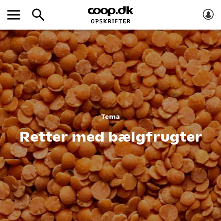
Tema
Retter med bælgfrugter