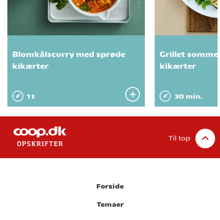
Blomkålscurry med sprøde
Grillet somme
kikærter
kikærter
1 t
30 min.
Til top
Forside
Temaer