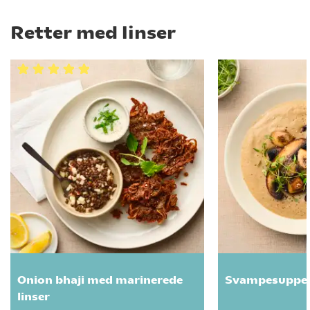
Retter med linser
Onion bhaji med marinerede
Svampesuppe m
linser