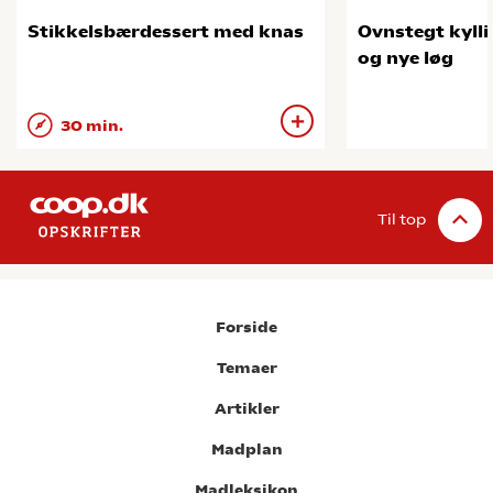
Stikkelsbærdessert med knas
Ovnstegt kylli
og nye løg
30 min.
Til top
Forside
Temaer
Artikler
Madplan
Madleksikon