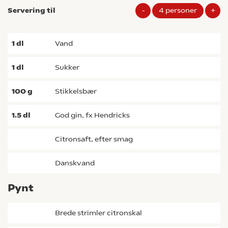
Servering til
-
4
personer
+
1
dl
vand
1
dl
sukker
100
g
Stikkelsbær
1.5
dl
god gin, fx Hendricks
Citronsaft, efter smag
danskvand
Pynt
brede strimler citronskal