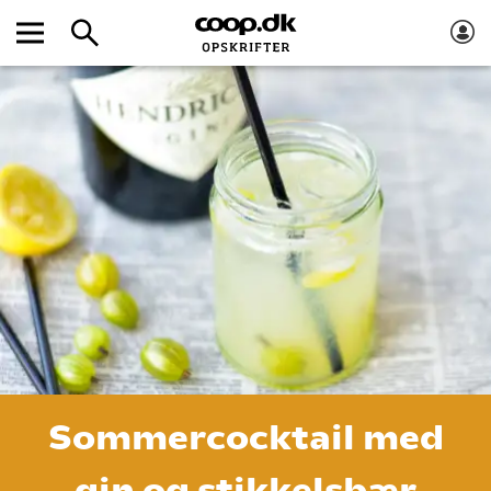
Sommercocktail med
gin og stikkelsbær