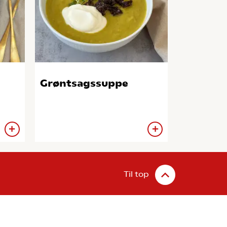
Grøntsagssuppe
Til top