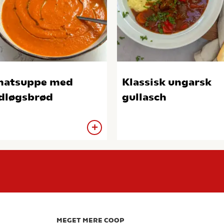
matsuppe med
Klassisk ungarsk
dløgsbrød
gullasch
MEGET MERE COOP