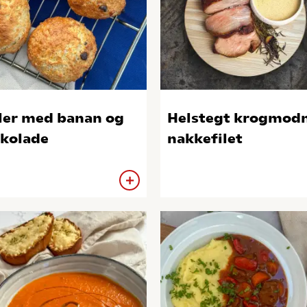
ler med banan og
Helstegt krogmod
kolade
nakkefilet