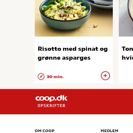
Risotto med spinat og
To
grønne asparges
hvi
30 min.
OM COOP
MEDLEM