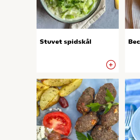
Stuvet spidskål
Bec