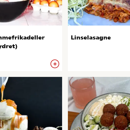
mefrikadeller
Linselasagne
ydret)