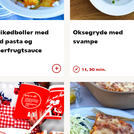
ikødboller med
Oksegryde med
d pasta og
svampe
erfrugtsauce
1 t, 30 min.