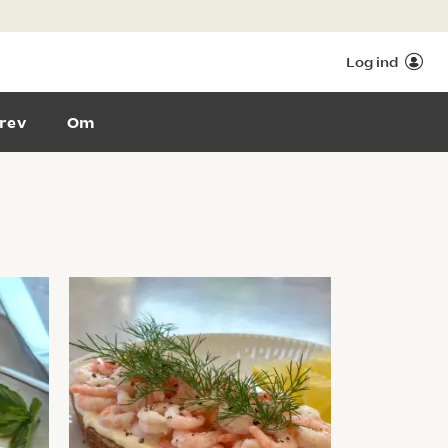
Log ind
rev
Om