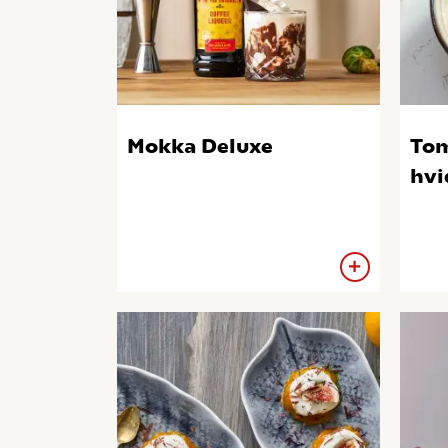
Mokka Deluxe
To
hvi