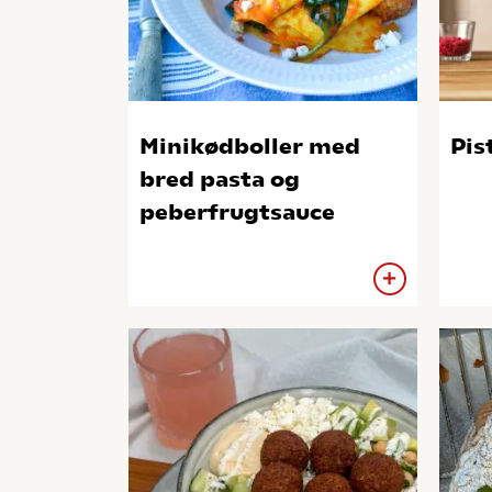
Minikødboller med
Pis
bred pasta og
peberfrugtsauce