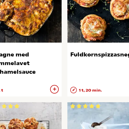
agne med
Fuldkornspizzasne
mmelavet
hamelsauce
 t
1 t, 20 min.