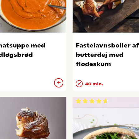
matsuppe med
Fastelavnsboller af
dløgsbrød
butterdej med
flødeskum
40 min.