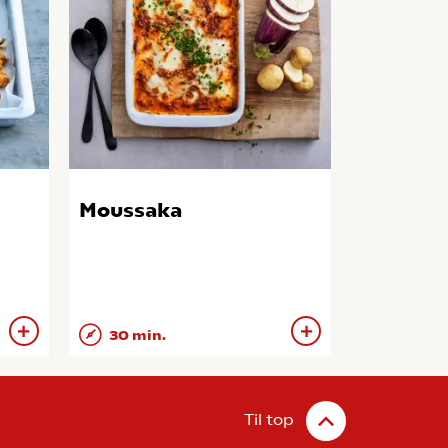
Moussaka
30 min.
Til top