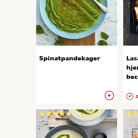
Spinatpandekager
Las
hje
bec
2