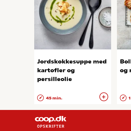
Jordskokkesuppe med
Bol
kartofler og
og 
persilleolie
45 min.
1