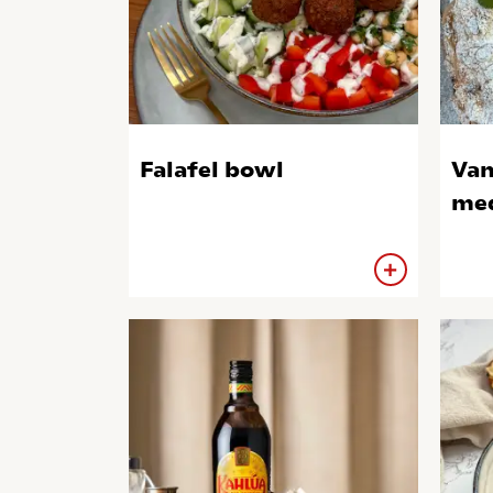
Falafel bowl
Van
med