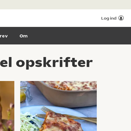
Log ind
rev
Om
el opskrifter