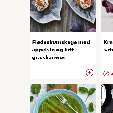
Flødeskumskage med
Kra
appelsin og lidt
saf
græskarmos
2