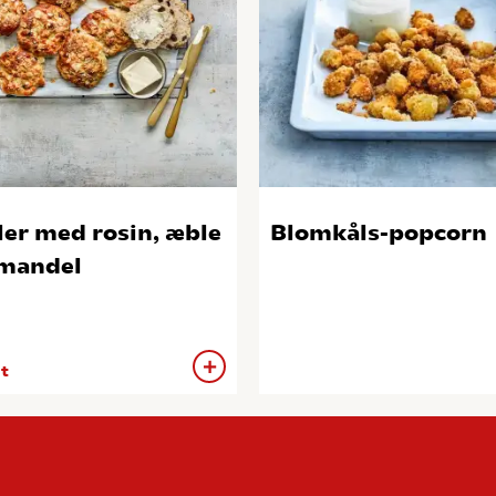
ler med rosin, æble
Blomkåls-popcorn
mandel
 t