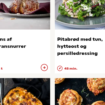
ns af
Pitabrød med tun,
ransnurrer
hytteost og
persilledressing
 t
45 min.