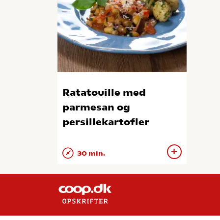
Ratatouille med
parmesan og
persillekartofler
30 min.