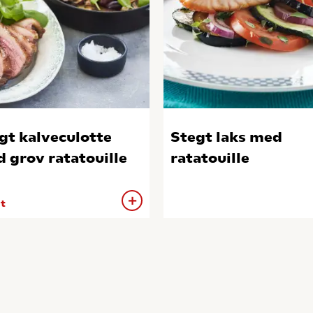
gt kalveculotte
Stegt laks med
 grov ratatouille
ratatouille
 t