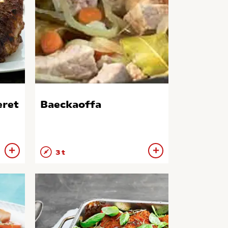
eret
Baeckaoffa
3 t