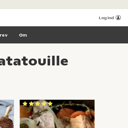
Log ind
rev
Om
tatouille