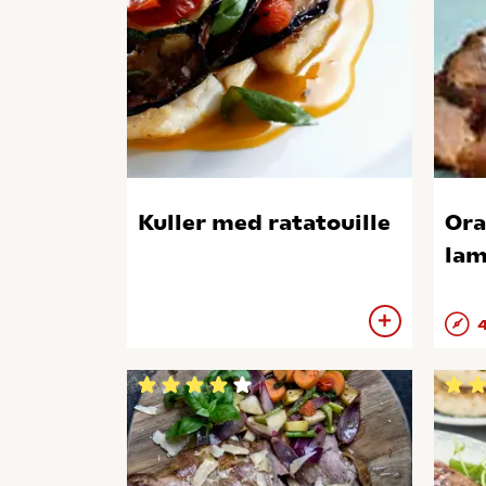
Kuller med ratatouille
Ora
la
4