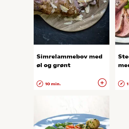
Simrelammebov med
Ste
øl og grønt
med
10 min.
1