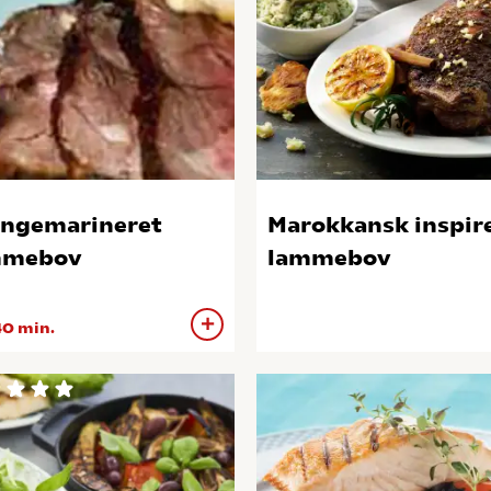
ngemarineret
Marokkansk inspir
mmebov
lammebov
0 min.