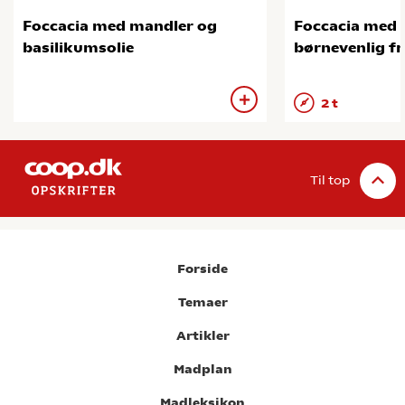
Foccacia med mandler og
Foccacia med s
basilikumsolie
børnevenlig 
2 t
Til top
Forside
Temaer
Artikler
Madplan
Madleksikon