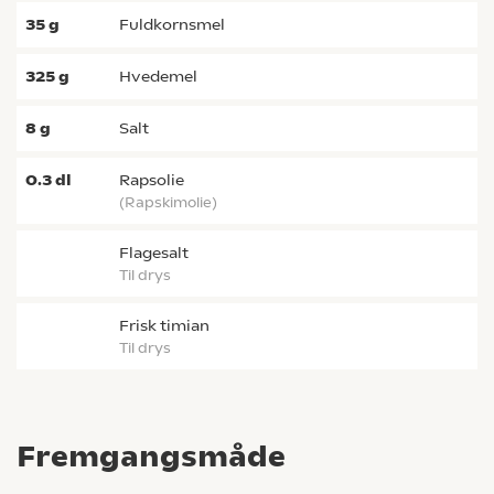
35
g
fuldkornsmel
325
g
hvedemel
8
g
salt
0.3
dl
rapsolie
(rapskimolie)
flagesalt
til drys
frisk timian
til drys
Fremgangsmåde