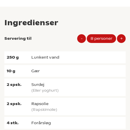
Ingredienser
Servering til
-
8
personer
+
250
g
lunkent vand
10
g
gær
2
spsk.
surdej
(eller yoghurt)
2
spsk.
rapsolie
(rapskimolie)
4
stk.
forårsløg