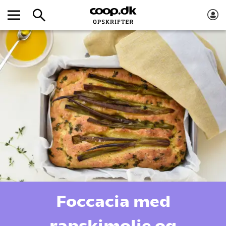
Foccacia med
rapskimolie og