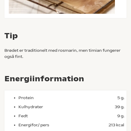
Tip
Brødet er traditionelt med rosmarin, men timian fungerer
også fint.
Energiinformation
Protein
5 g.
Kulhydrater
39 g.
Fedt
9 g.
Energifor./ pers
213 kcal