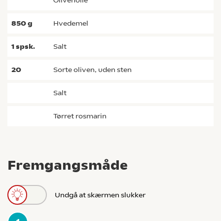
olivenolie
850
g
hvedemel
1
spsk.
salt
20
sorte oliven, uden sten
salt
tørret rosmarin
Fremgangsmåde
Undgå at skærmen slukker