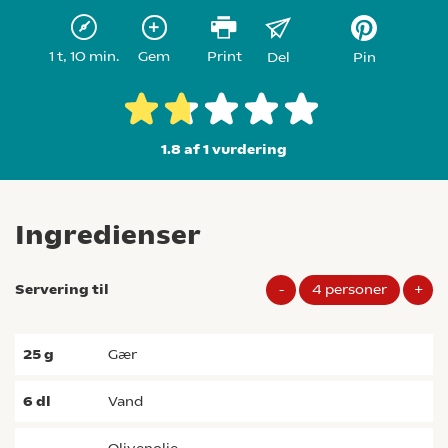
1 t, 10 min.
Gem
Print
Del
Pin
1.8 af 1
vurdering
Ingredienser
Servering til
-
4
personer
+
25
g
gær
6
dl
vand