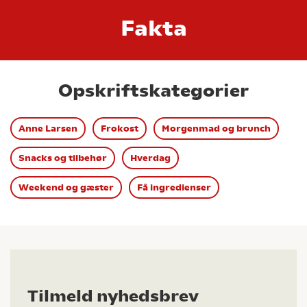
Fakta
Opskriftskategorier
Anne Larsen
Frokost
Morgenmad og brunch
Snacks og tilbehør
Hverdag
Weekend og gæster
Få ingredienser
Tilmeld nyhedsbrev