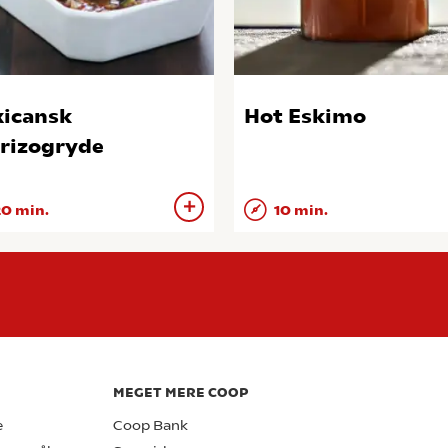
icansk
Hot Eskimo
rizogryde
0 min.
10 min.
MEGET MERE COOP
e
Coop Bank