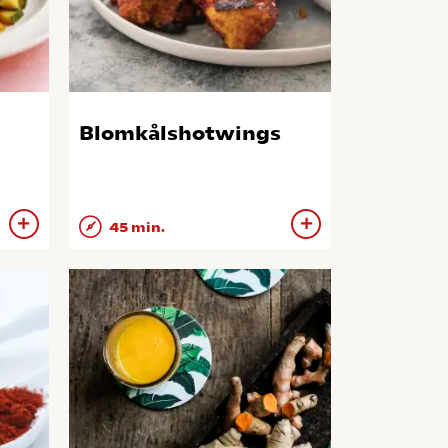
Blomkålshotwings
45 min.