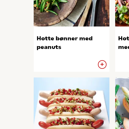
Hotte bønner med
Hot
peanuts
med