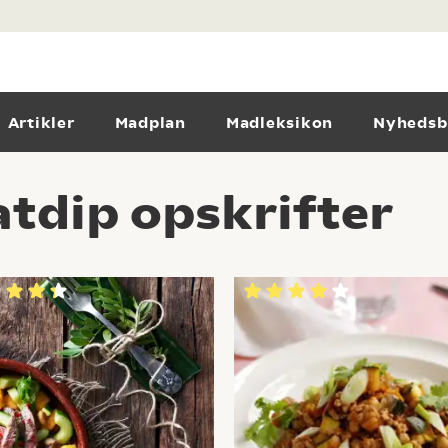
Artikler
Madplan
Madleksikon
Nyhedsb
tdip opskrifter