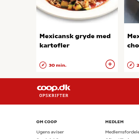
Mexicansk gryde med
Mex
kartofler
cho
30 min.
2
OM COOP
MEDLEM
Ugens aviser
Medlemsfordel