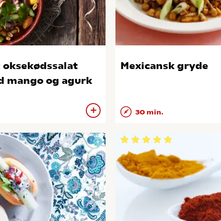
 oksekødssalat
Mexicansk gryde
 mango og agurk
30 min.