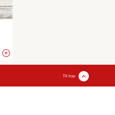
Til top