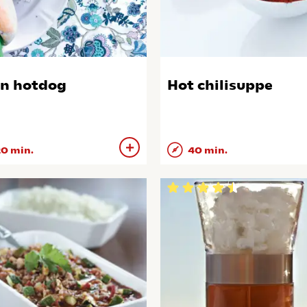
n hotdog
Hot chilisuppe
0 min.
40 min.