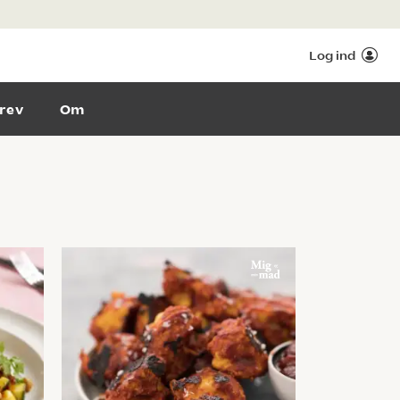
Log ind
rev
Om