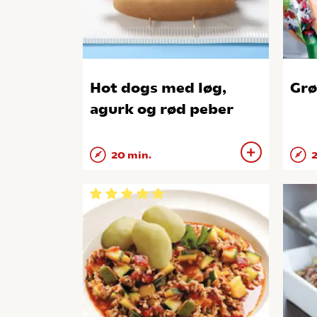
Hot dogs med løg,
Grø
agurk og rød peber
20 min.
2