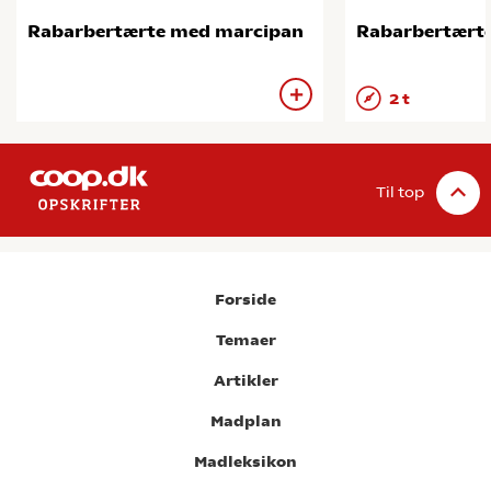
Rabarbertærte med marcipan
Rabarbertært
2 t
Til top
Forside
Temaer
Artikler
Madplan
Madleksikon