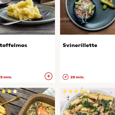
toffelmos
Svinerillette
5 min.
25 min.