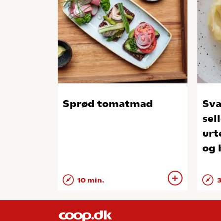
Sprød tomatmad
Sv
sel
urt
og
10 min.
3