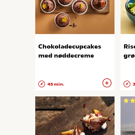
Chokoladecupcakes
Ris
med nøddecreme
grø
45 min.
3