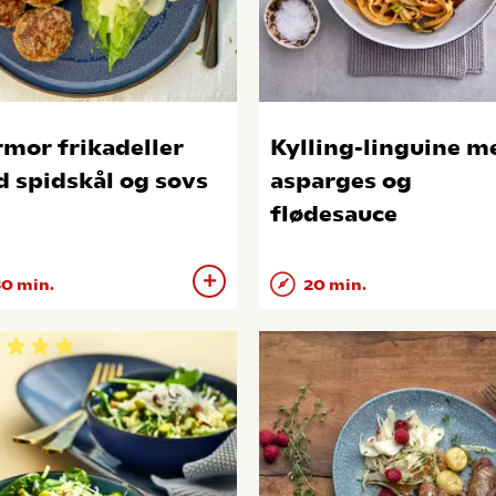
mor frikadeller
Kylling-linguine m
 spidskål og sovs
asparges og
flødesauce
0 min.
20 min.