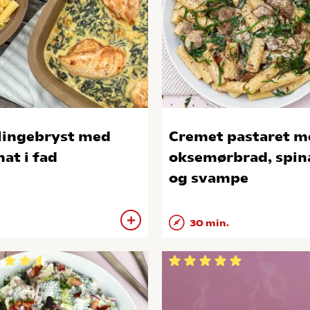
lingebryst med
Cremet pastaret m
nat i fad
oksemørbrad, spin
og svampe
30 min.