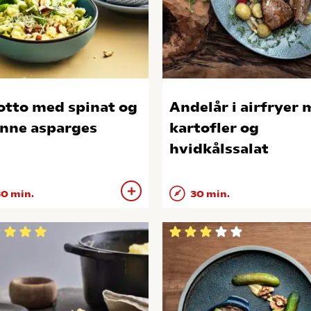
otto med spinat og
Andelår i airfryer
nne asparges
kartofler og
hvidkålssalat
0 min.
30 min.