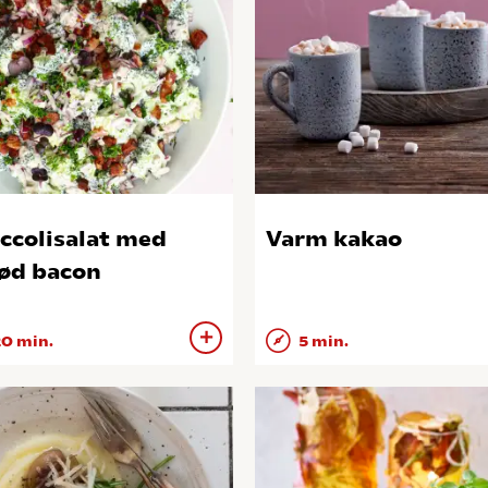
ccolisalat med
Varm kakao
ød bacon
0 min.
5 min.