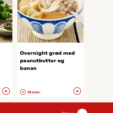
Overnight grød med
peanutbutter og
banan
15 min.