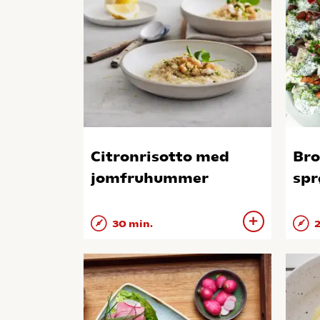
Citronrisotto med
Bro
jomfruhummer
spr
30 min.
2