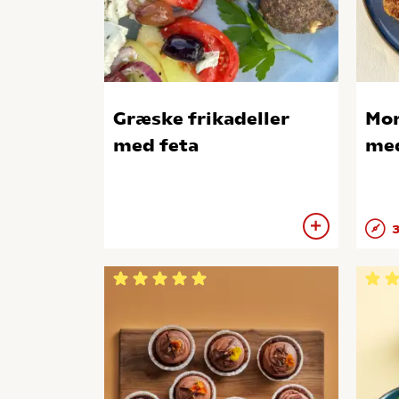
Græske frikadeller
Mor
med feta
med
3