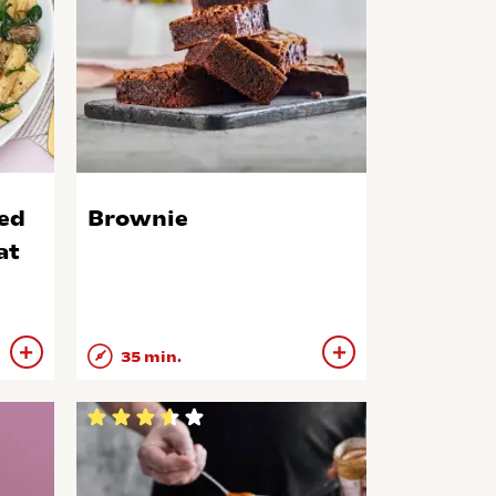
ed
Brownie
at
35 min.