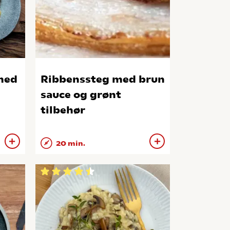
 med
Ribbenssteg med brun
sauce og grønt
tilbehør
20 min.