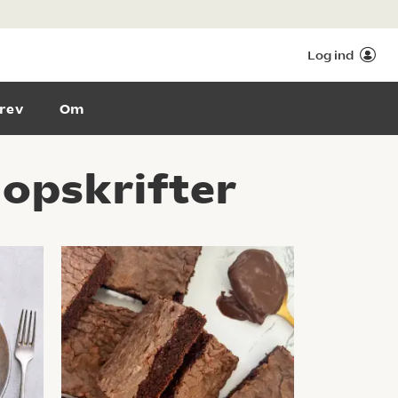
Log ind
rev
Om
 opskrifter