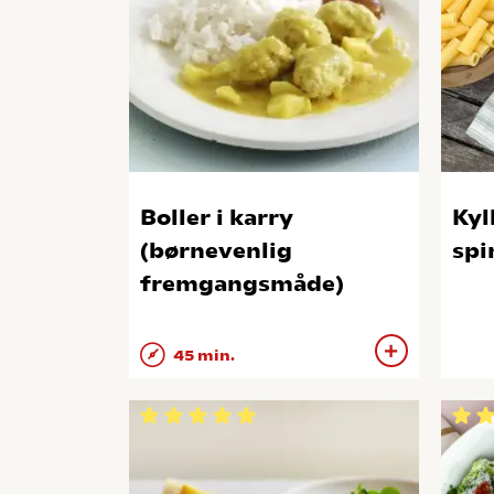
Boller i karry
Kyl
(børnevenlig
spi
fremgangsmåde)
45 min.