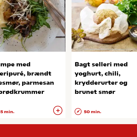
ampe med
Bagt selleri med
leripuré, brændt
yoghurt, chili,
esmør, parmesan
krydderurter og
 brødkrummer
brunet smør
5 min.
50 min.