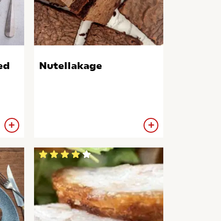
ed
Nutellakage