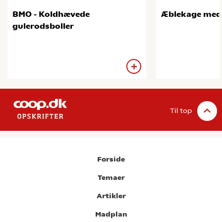
BMO - Koldhævede
Æblekage med
gulerodsboller
Til top
Forside
Temaer
Artikler
Madplan