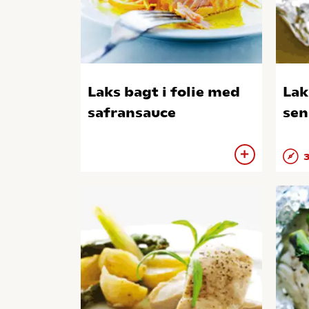
Laks bagt i folie med
Lak
safransauce
sen
3