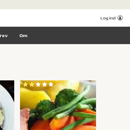
Log ind
rev
Om