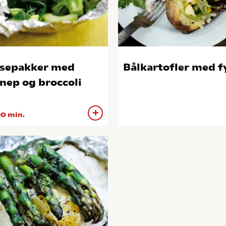
sepakker med
Bålkartofler med f
nep og broccoli
0 min.