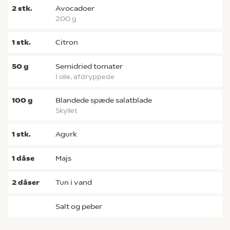
2
stk.
avocadoer
200 g
1
stk.
citron
50
g
semidried tomater
i olie, afdryppede
100
g
blandede spæde salatblade
skyllet
1
stk.
agurk
1
dåse
majs
2
dåser
tun i vand
salt og peber