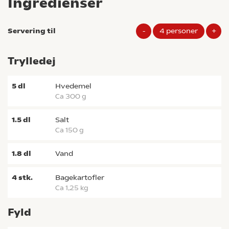
Ingredienser
Servering til
-
4
personer
+
Trylledej
5
dl
hvedemel
ca 300 g
1.5
dl
salt
ca 150 g
1.8
dl
vand
4
stk.
bagekartofler
ca 1,25 kg
Fyld