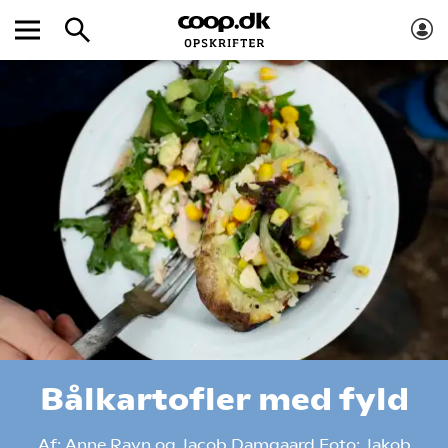
Bålkartofler med fyld
Af:
Anne Ravn og Jacob Damgaard
Foto:
Jakob