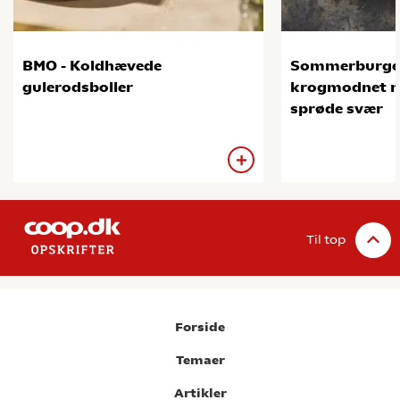
BMO - Koldhævede
Sommerburge
gulerodsboller
krogmodnet na
sprøde svær
Til top
Forside
Temaer
Artikler