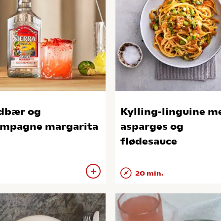
dbær og
Kylling-linguine m
mpagne margarita
asparges og
flødesauce
20 min.