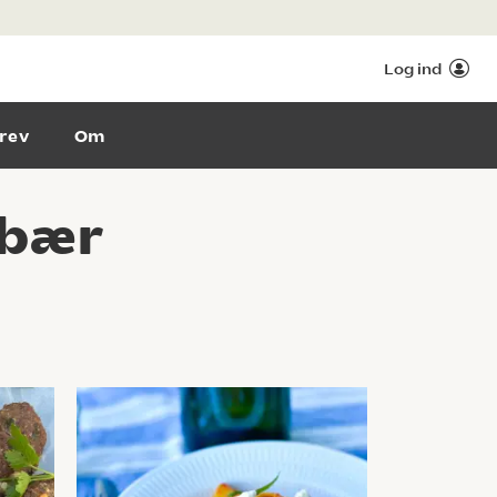
Log ind
rev
Om
dbær