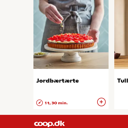
Jordbærtærte
Tul
1 t, 30 min.