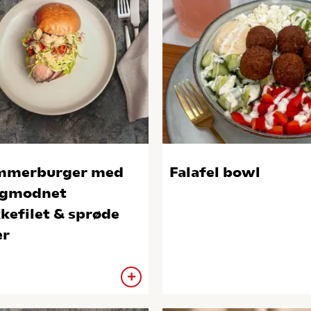
mmerburger med
Falafel bowl
ogmodnet
kefilet & sprøde
ær