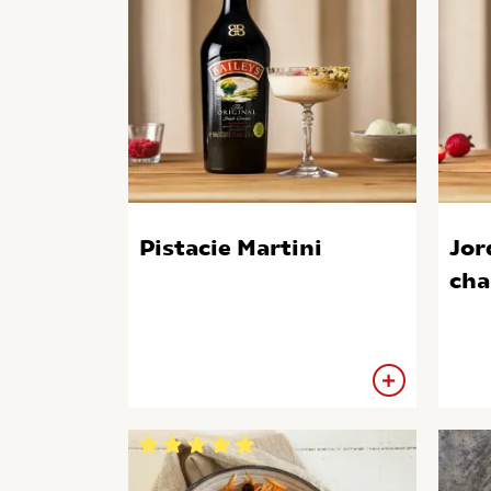
Pistacie Martini
Jor
cha