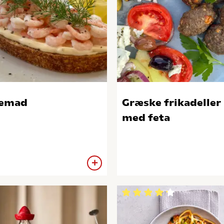
jemad
Græske frikadeller
med feta