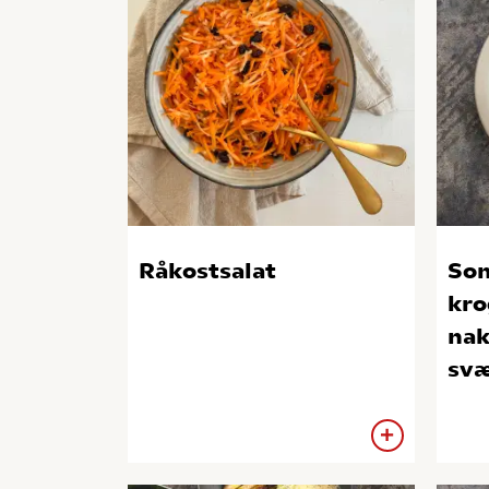
Råkostsalat
So
kr
nak
sv