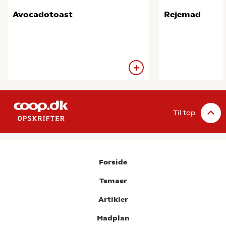
Avocadotoast
Rejemad
Til top
Forside
Temaer
Artikler
Madplan