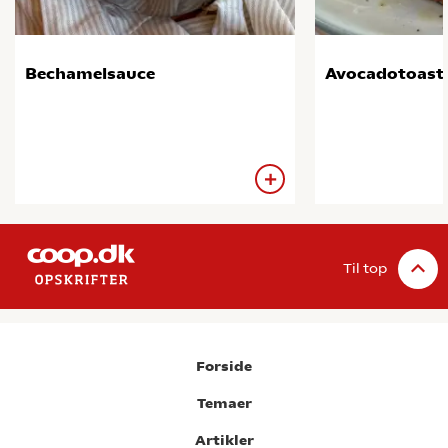
Bechamelsauce
Avocadotoast
Til top
Forside
Temaer
Artikler