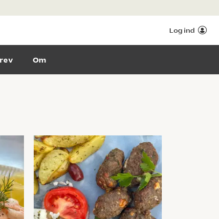
Log ind
rev
Om