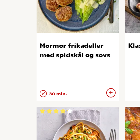
Mormor frikadeller
Kla
med spidskål og sovs
30 min.