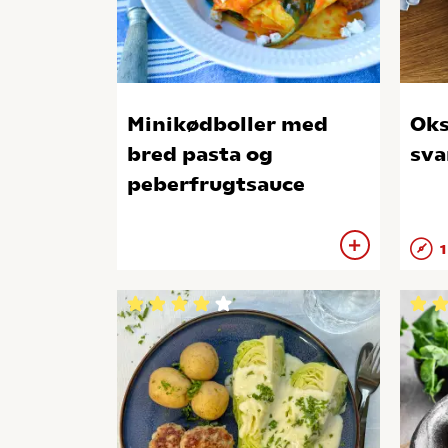
Minikødboller med
Ok
bred pasta og
sv
peberfrugtsauce
1