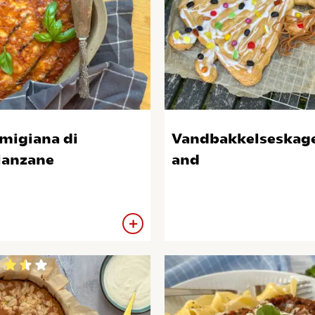
migiana di
Vandbakkelseska
anzane
and