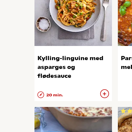
Kylling-linguine med
Par
asparges og
mel
flødesauce
20 min.