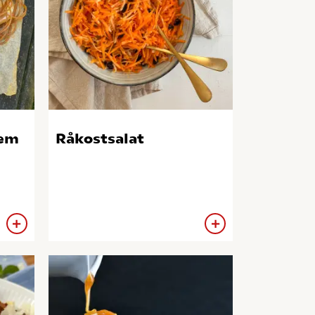
gem
Råkostsalat