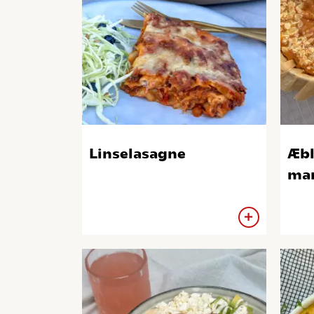
Linselasagne
Æbl
mar