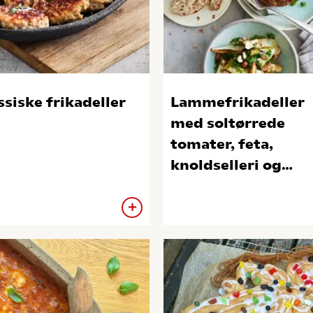
ssiske frikadeller
Lammefrikadeller
med soltørrede
tomater, feta,
knoldselleri og
hasselnødder