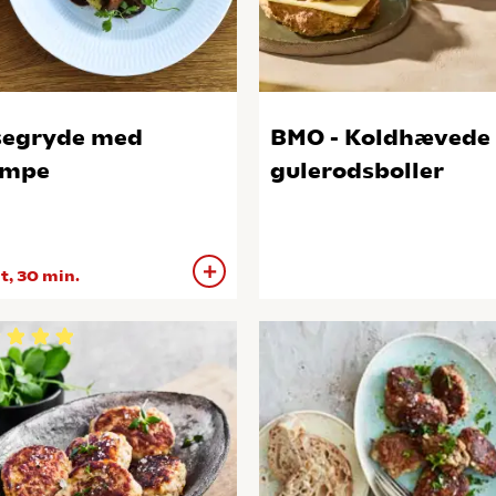
segryde med
BMO - Koldhævede
ampe
gulerodsboller
 t, 30 min.