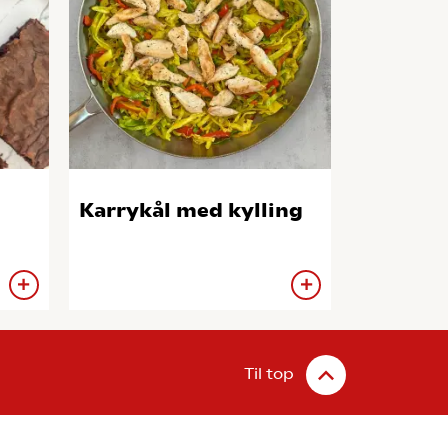
Karrykål med kylling
Til top