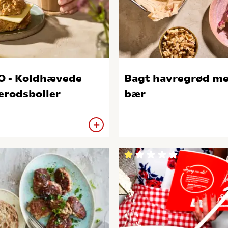
 - Koldhævede
Bagt havregrød m
erodsboller
bær