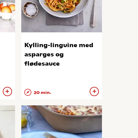
Kylling-linguine med
asparges og
flødesauce
20 min.