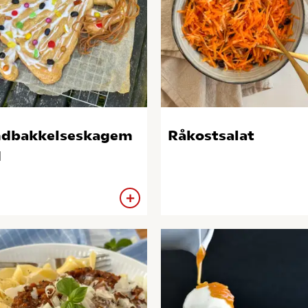
dbakkelseskagem
Råkostsalat
d