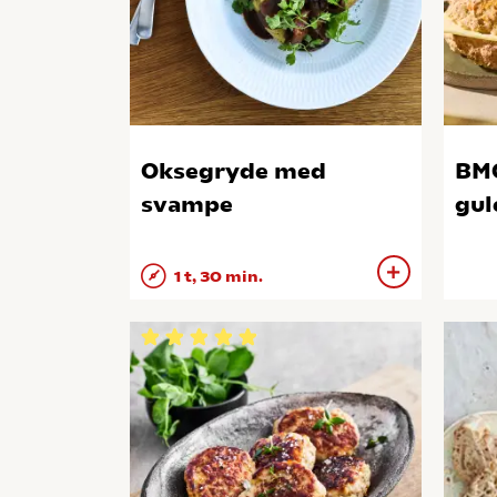
Oksegryde med
BMO
svampe
gul
1 t, 30 min.