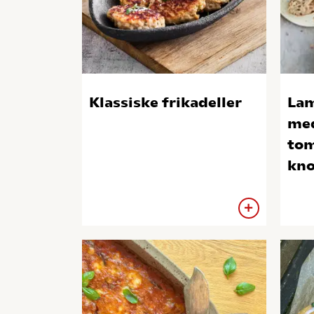
Klassiske frikadeller
Lam
med
tom
kno
has