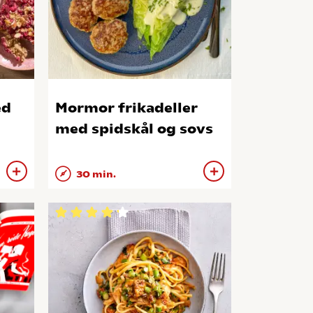
ed
Mormor frikadeller
med spidskål og sovs
30 min.