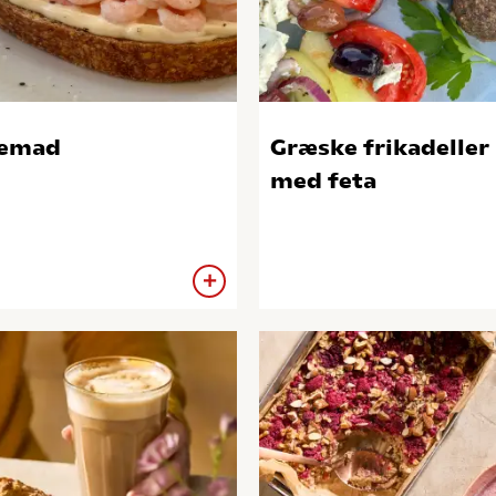
jemad
Græske frikadeller
med feta