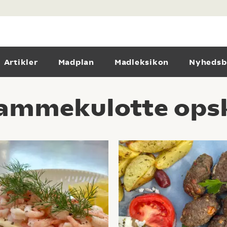
Artikler
Madplan
Madleksikon
Nyhedsb
lammekulotte opsk