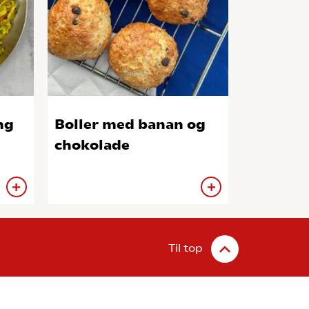
ng
Boller med banan og
chokolade
Til top