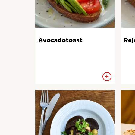
Avocadotoast
Re