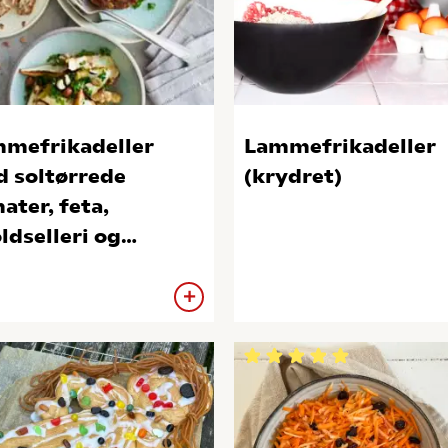
mefrikadeller
Lammefrikadeller
 soltørrede
(krydret)
ater, feta,
ldselleri og
selnødder