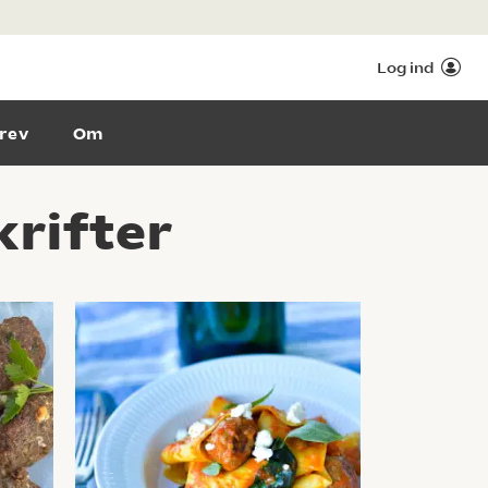
Log ind
rev
Om
rifter