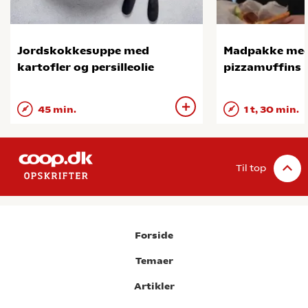
Jordskokkesuppe med
Madpakke med
kartofler og persilleolie
pizzamuffins
45 min.
1 t, 30 min.
Til top
Forside
Temaer
Artikler