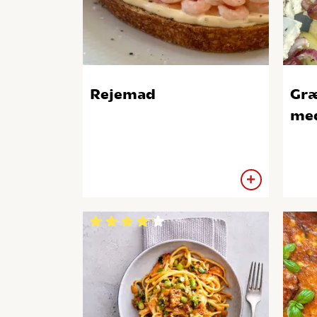
Rejemad
Græ
med