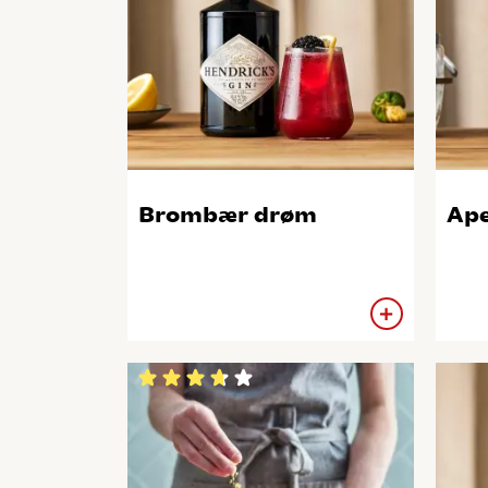
Brombær drøm
Ape