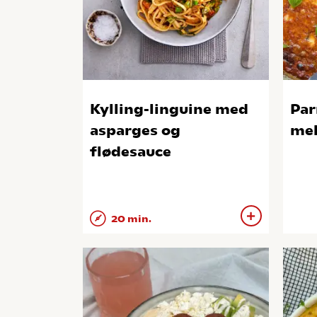
Kylling-linguine med
Par
asparges og
mel
flødesauce
20 min.