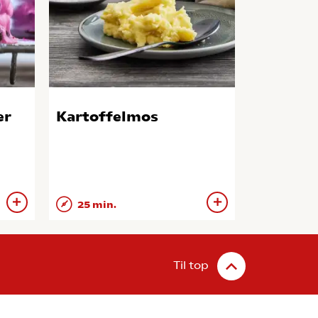
er
Kartoffelmos
25 min.
Til top