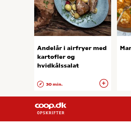
Andelår i airfryer med
Mar
kartofler og
hvidkålssalat
30 min.