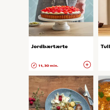
Jordbærtærte
Tul
1 t, 30 min.