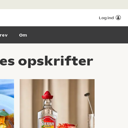
Log ind
rev
Om
es opskrifter