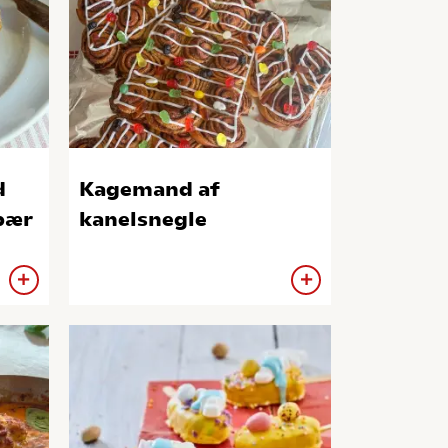
d
Kagemand af
bær
kanelsnegle