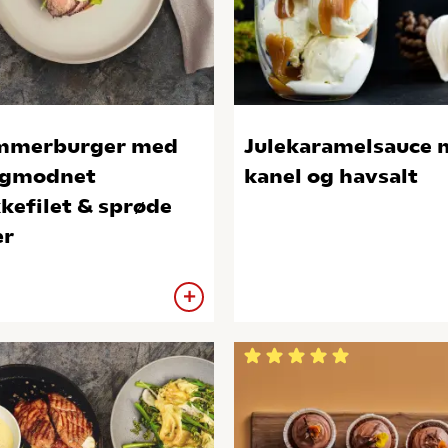
mmerburger med
Julekaramelsauce 
ogmodnet
kanel og havsalt
kefilet & sprøde
ær