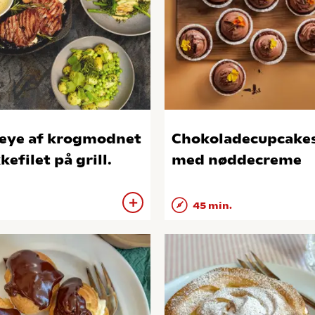
eye af krogmodnet
Chokoladecupcake
kefilet på grill.
med nøddecreme
45 min.