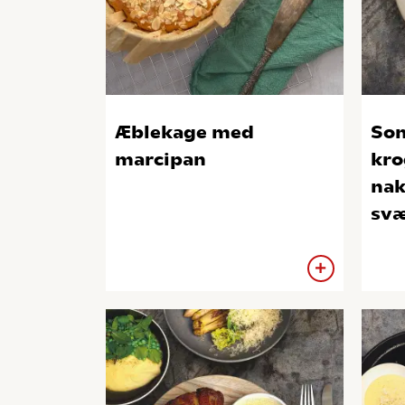
Æblekage med
So
marcipan
kr
nak
sv