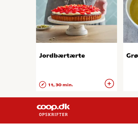
Jordbærtærte
Grø
1 t, 30 min.