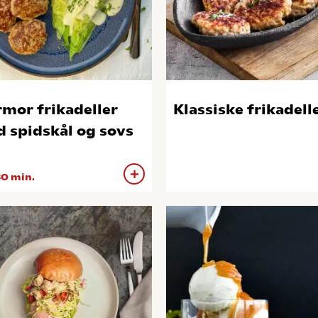
mor frikadeller
Klassiske frikadell
 spidskål og sovs
0 min.