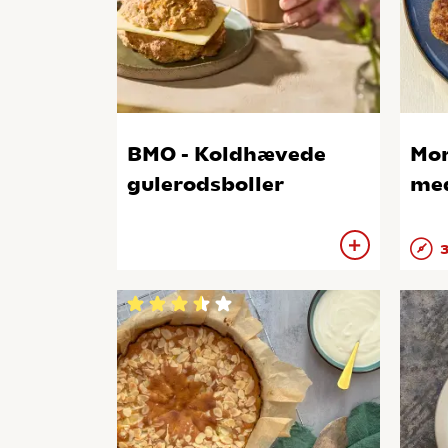
BMO - Koldhævede
Mor
gulerodsboller
med
3