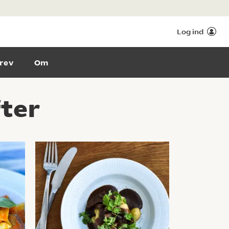
Log ind
rev
Om
ter