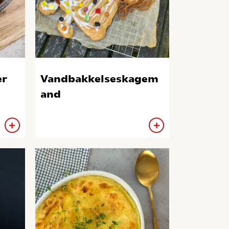
er
Vandbakkelseskagem
and