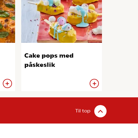
Cake pops med
påskeslik
Til top