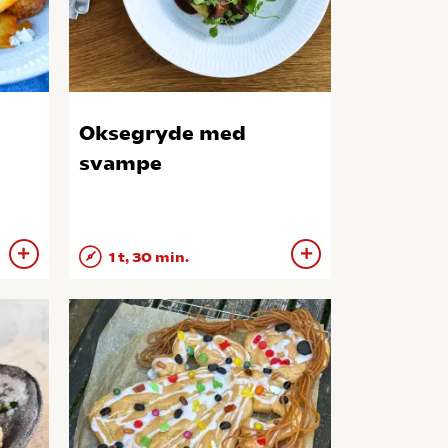
Oksegryde med
svampe
1 t, 30 min.