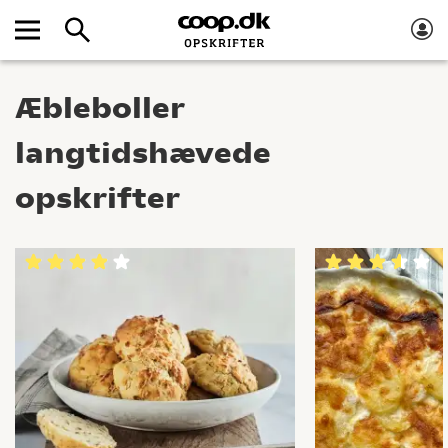
Æbleboller
langtidshævede
opskrifter