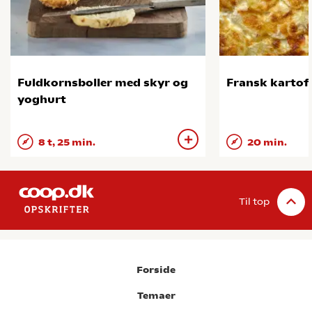
Fuldkornsboller med skyr og
Fransk kartof
yoghurt
8 t, 25 min.
20 min.
Til top
Forside
Temaer