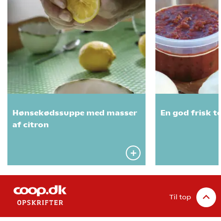
Hønsekødssuppe med masser
En god frisk 
af citron
Til top