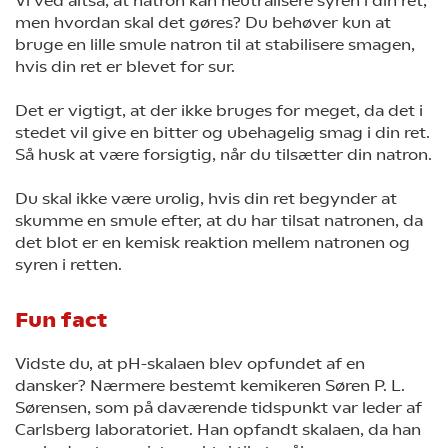
Vi ved altså, at natron kan neutralisere syren i din ret,
men hvordan skal det gøres? Du behøver kun at
bruge en lille smule natron til at stabilisere smagen,
hvis din ret er blevet for sur.
Det er vigtigt, at der ikke bruges for meget, da det i
stedet vil give en bitter og ubehagelig smag i din ret.
Så husk at være forsigtig, når du tilsætter din natron.
Du skal ikke være urolig, hvis din ret begynder at
skumme en smule efter, at du har tilsat natronen, da
det blot er en kemisk reaktion mellem natronen og
syren i retten.
Fun fact
Vidste du, at pH-skalaen blev opfundet af en
dansker? Nærmere bestemt kemikeren Søren P. L.
Sørensen, som på daværende tidspunkt var leder af
Carlsberg laboratoriet. Han opfandt skalaen, da han