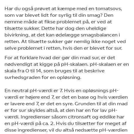
Har du også prøvet at kæmpe med en tomatsovs,
som var blevet lidt for syrlig til din smag? Den
nemme måde at fikse problemet på, er ved at
tilsætte sukker. Dette har dog den uheldige
bivirkning, at det kan ødelægge smagsbalancen i
retten. At tilsætte sukker gør nemlig ikke noget ved
selve problemet i retten, hvis den er blevet for sur.
For at forklare hvad der gør din mad sur, er det
nødvendigt at kigge på pH-skalaen. pH-skalaen er en
skala fra 0 til 14, som bruges til at beskrive
surhedsgraden for en opløsning.
En neutral pH-værdi er 7. Hvis en opløsnings pH-
værdi er højere end 7, er det en base og hvis værdien
er lavere end 7, er det en syre. Grunden til at din mad
er for sur skyldes altså, at den har en for lav pH-
værdi. Ingredienser såsom citronsaft og eddike har
en pH-værdi på ca. 2. Hvis du tilsætter for meget af
disse ingredienser, vil du altså nedsætte pH-værdien