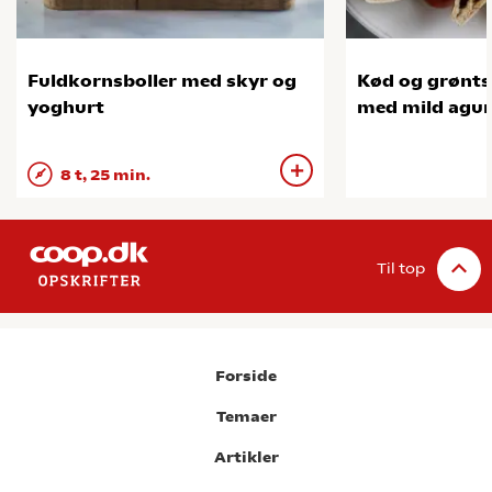
Fuldkornsboller med skyr og
Kød og grønts
yoghurt
med mild agu
8 t, 25 min.
Til top
Forside
Temaer
Artikler