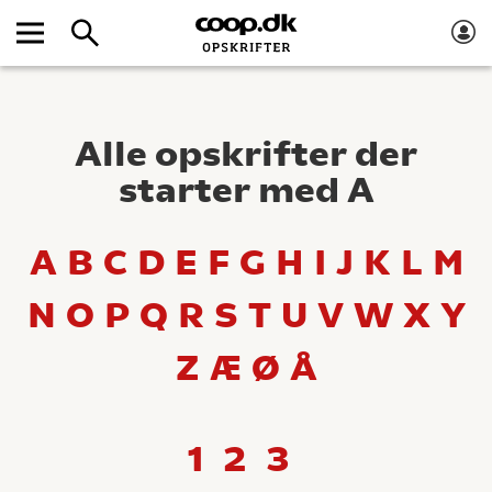
Alle opskrifter der
starter med A
A
B
C
D
E
F
G
H
I
J
K
L
M
N
O
P
Q
R
S
T
U
V
W
X
Y
Z
Æ
Ø
Å
1
2
3