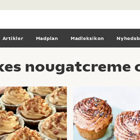
Artikler
Madplan
Madleksikon
Nyhedsb
es nougatcreme o