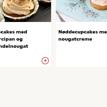
cakes med
Nøddecupcakes m
cipan og
nougatcreme
ndelnougat