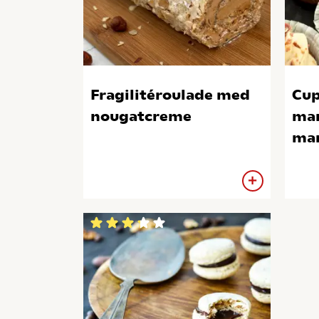
Fragilitéroulade med
Cup
nougatcreme
mar
ma