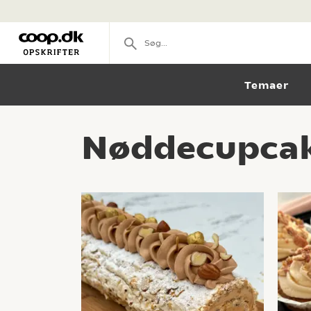
Temaer
Nøddecupcak