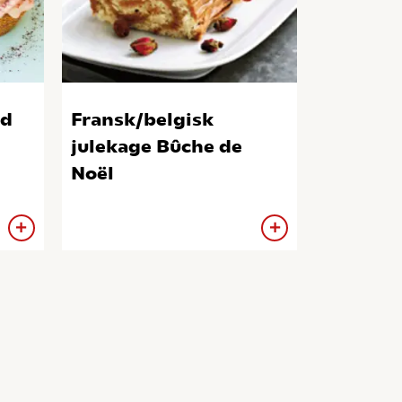
ed
Fransk/belgisk
julekage Bûche de
Noël