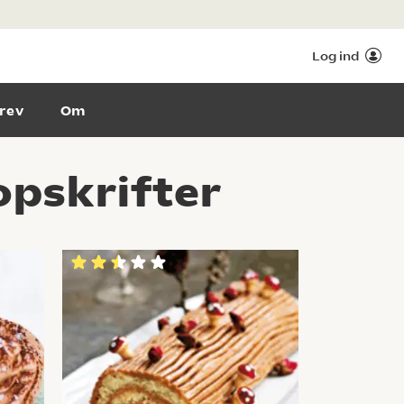
Log ind
rev
Om
pskrifter