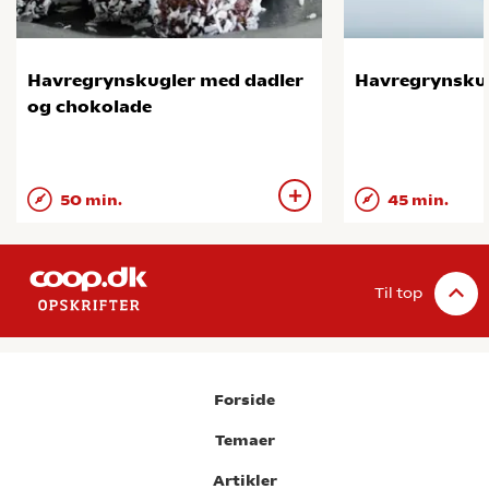
Havregrynskugler med dadler
Havregrynsku
og chokolade
50 min.
45 min.
Til top
Forside
Temaer
Artikler