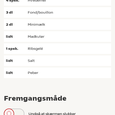
4
spsk.
hvedemel
3
dl
fond/bouillon
2
dl
minimælk
lidt
madkulør
1
spsk.
ribsgelé
lidt
salt
lidt
peber
Fremgangsmåde
Undgå at skærmen slukker