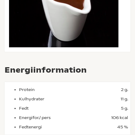
Energiinformation
Protein
2 g.
Kulhydrater
11 g.
Fedt
5 g.
Energifor./ pers
106 kcal
Fedtenergi
45 %