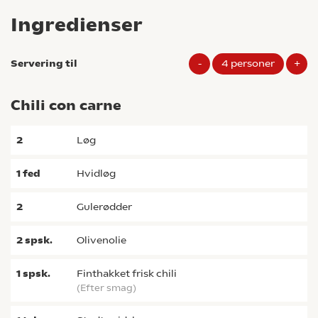
Ingredienser
Servering til
-
4
personer
+
Chili con carne
2
løg
1
fed
hvidløg
2
gulerødder
2
spsk.
olivenolie
1
spsk.
finthakket frisk chili
(efter smag)