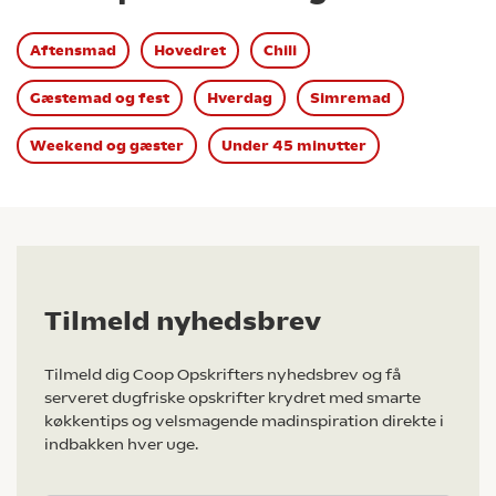
Aftensmad
Hovedret
Chili
Gæstemad og fest
Hverdag
Simremad
Weekend og gæster
Under 45 minutter
Tilmeld nyhedsbrev
Tilmeld dig Coop Opskrifters nyhedsbrev og få
serveret dugfriske opskrifter krydret med smarte
køkkentips og velsmagende madinspiration direkte i
indbakken hver uge.