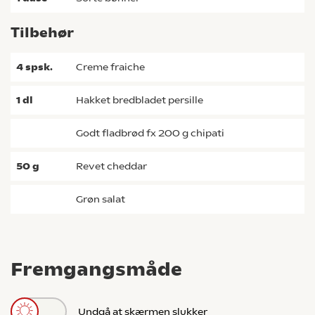
Tilbehør
4
spsk.
creme fraiche
1
dl
hakket bredbladet persille
godt fladbrød fx 200 g chipati
50
g
revet cheddar
grøn salat
Fremgangsmåde
Undgå at skærmen slukker