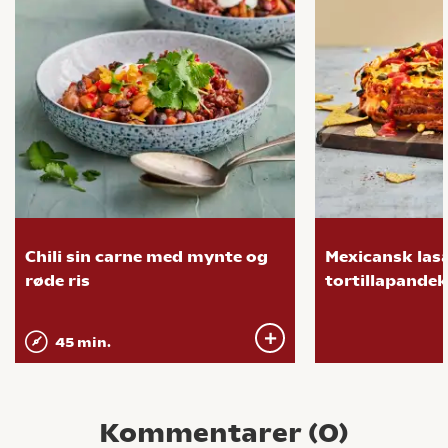
Chili sin carne med mynte og
Mexicansk las
røde ris
tortillapande
45 min.
Kommentarer (
0
)