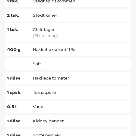
1
tsk.
stødt spidskommen
2
tsk.
stødt kanel
1
tsk.
chiliflager
(efter smag)
400
g
hakket oksekød 11 %
salt
1
dåse
hakkede tomater
1
spsk.
tomatpuré
0.5
l
vand
1
dåse
kidney bønner
1
dåse
sorte bønner