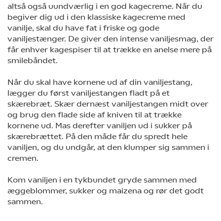
altså også uundværlig i en god kagecreme. Når du
begiver dig ud i den klassiske kagecreme med
vanilje, skal du have fat i friske og gode
vaniljestænger. De giver den intense vaniljesmag, der
får enhver kagespiser til at trække en anelse mere på
smilebåndet.
Når du skal have kornene ud af din vaniljestang,
lægger du først vaniljestangen fladt på et
skærebræt. Skær dernæst vaniljestangen midt over
og brug den flade side af kniven til at trække
kornene ud. Mas derefter vaniljen ud i sukker på
skærebrættet. På den måde får du spredt hele
vaniljen, og du undgår, at den klumper sig sammen i
cremen.
Kom vaniljen i en tykbundet gryde sammen med
æggeblommer, sukker og maizena og rør det godt
sammen.