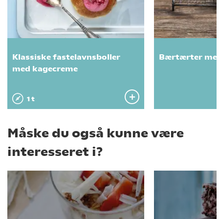
Klassiske fastelavnsboller
Bærtærter me
med kagecreme
1 t
Måske du også kunne være
interesseret i?