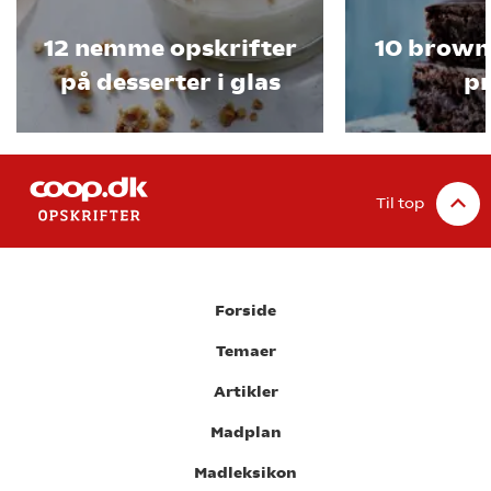
12 nemme opskrifter
10 browni
på desserter i glas
p
Til top
Forside
Temaer
Artikler
Madplan
Madleksikon