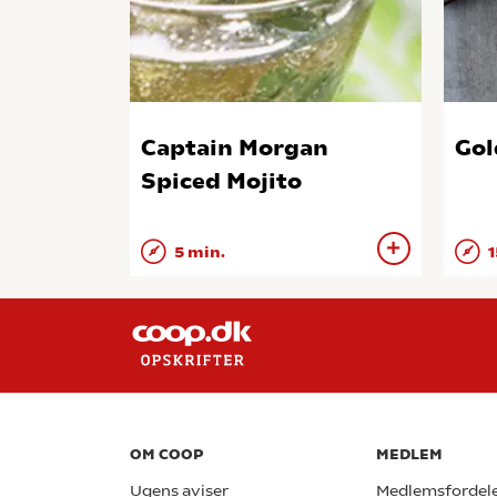
Captain Morgan
Gol
Spiced Mojito
5 min.
1
OM COOP
MEDLEM
Ugens aviser
Medlemsfordel