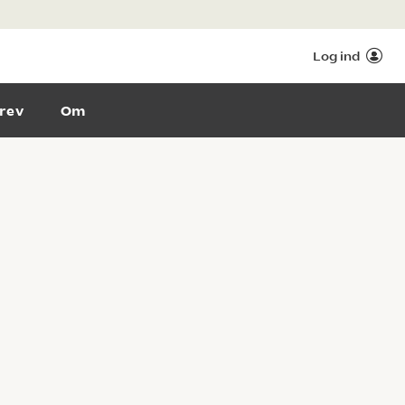
Log ind
rev
Om