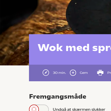
Wok med spr
30 min.
Gem
Pr
Fremgangsmåde
Undgå at skærmen slukker