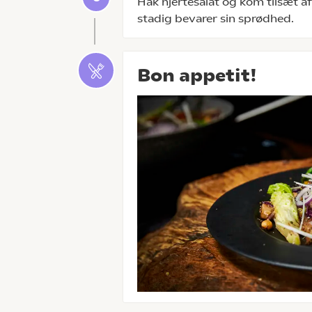
Hak hjertesalat og kom tilsæt a
stadig bevarer sin sprødhed.
Bon appetit!