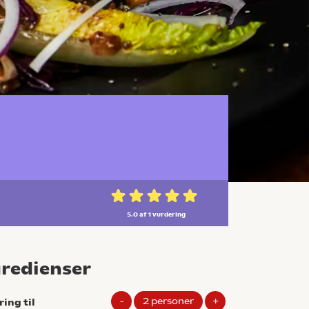
5.0 af 1
vurdering
gredienser
-
2
personer
+
ring til