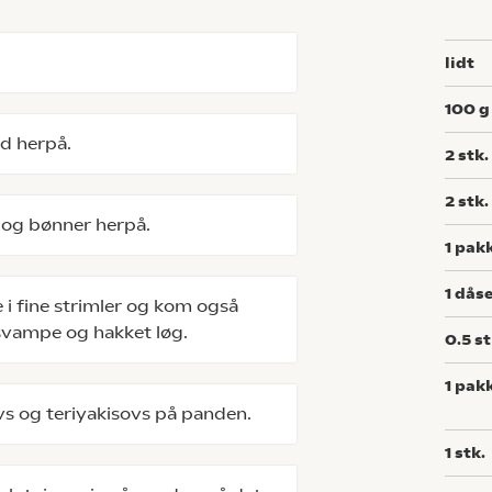
lidt
100
g
od herpå.
2
stk.
2
stk.
 og bønner herpå.
1
pak
1
dås
 i fine strimler og kom også
vampe og hakket løg.
0.5
st
1
pak
ovs og teriyakisovs på panden.
1
stk.