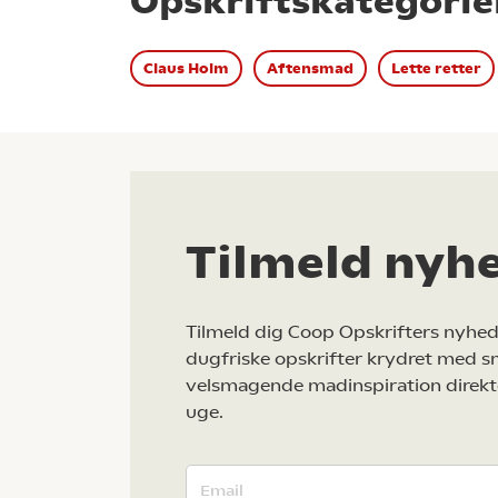
Opskriftskategorie
Claus Holm
Aftensmad
Lette retter
Tilmeld nyh
Tilmeld dig Coop Opskrifters nyhed
dugfriske opskrifter krydret med s
velsmagende madinspiration direkt
uge.