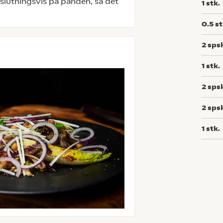
fslutningsvis på panden, så det
1
stk.
0.5
st
2
sps
1
stk.
2
sps
2
sps
1
stk.