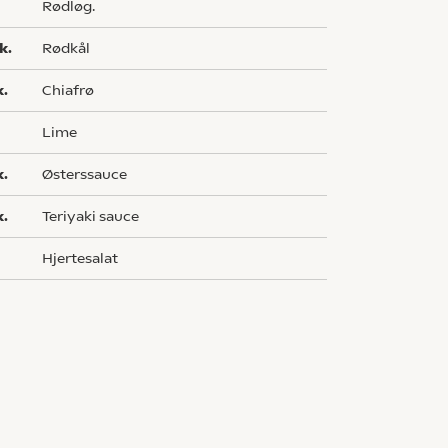
rødløg.
k.
rødkål
k.
chiafrø
lime
k.
østerssauce
k.
teriyaki sauce
hjertesalat