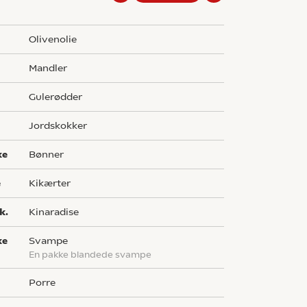
olivenolie
mandler
gulerødder
jordskokker
ke
bønner
e
kikærter
k.
kinaradise
ke
svampe
En pakke blandede svampe
porre