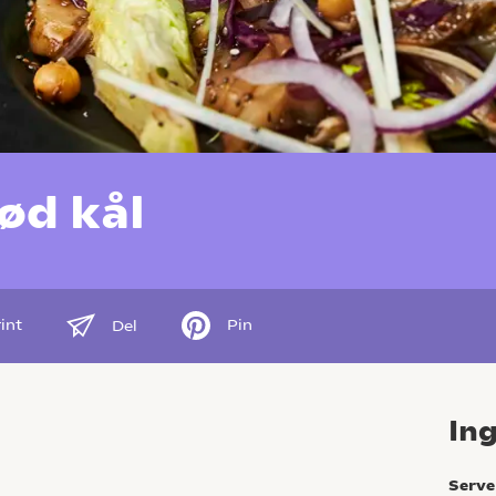
ød kål
int
Pin
Del
In
Serve