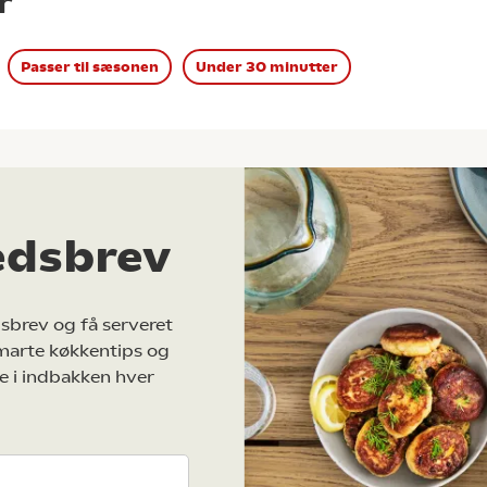
r
Passer til sæsonen
Under 30 minutter
edsbrev
sbrev og få serveret
marte køkkentips og
e i indbakken hver