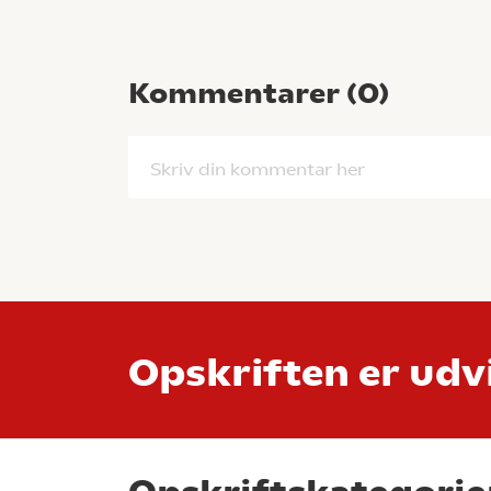
Kommentarer (
0
)
Skriv din kommentar her
Opskriften er udvi