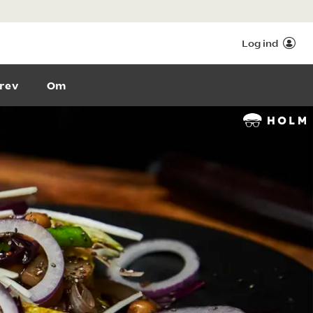
Log ind
rev
Om