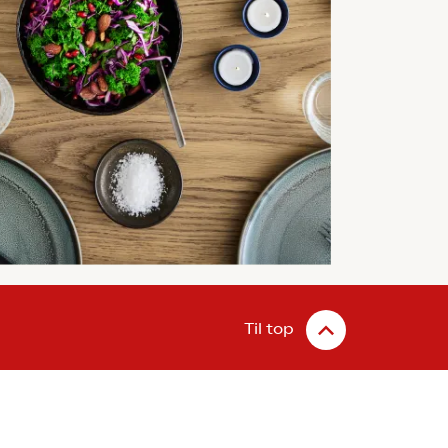
Til top