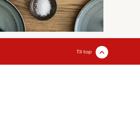
Til top