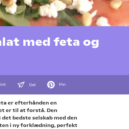
at med feta og
int
Pin
Del
ta er efterhånden en
 er til at forstå. Den
i det bedste selskab med den
aten i ny forklædning, perfekt