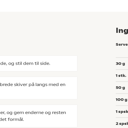
In
Serve
de, og stil dem til side.
30
g
1
stk.
brede skiver på langs med en
50
g
100
g
1
spsk
ver, og gem enderne og resten
ndet formål.
2
sps