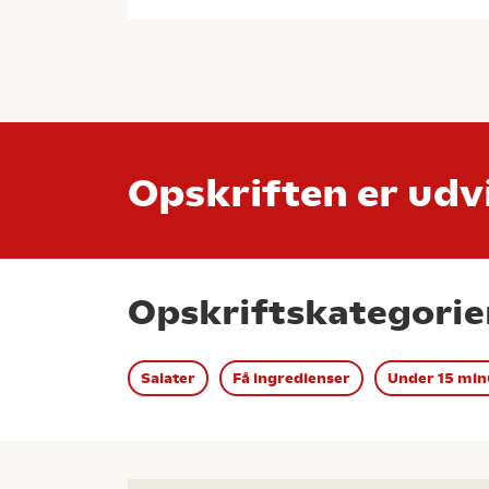
Opskriften er udvi
Opskriftskategorie
Salater
Få ingredienser
Under 15 min