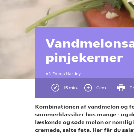
Vandmelonsal
pinjekerner
Af:
Emma Martiny
15 min.
Gem
Pr
Kombinationen af vandmelon og fe
sommerklassiker hos mange - og det
læskende og søde melon er nemlig 
cremede, salte feta. Her får du sal