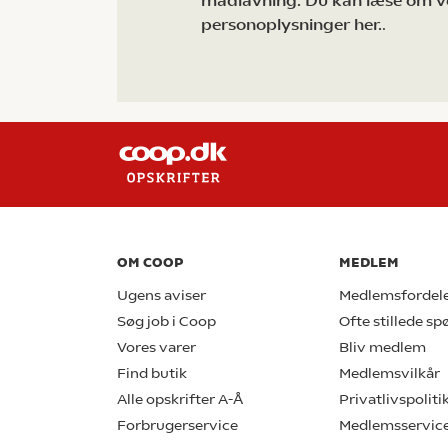
madlavning. Du kan læse om v
personoplysninger her.
.
OM COOP
MEDLEM
Ugens aviser
Medlemsfordel
Søg job i Coop
Ofte stillede s
Vores varer
Bliv medlem
Find butik
Medlemsvilkår
Alle opskrifter A-Å
Privatlivspoliti
Forbrugerservice
Medlemsservic