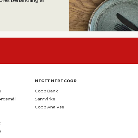
ores behandling af
MEGET MERE COOP
e
Coop Bank
pørgsmål
Samvirke
Coop Analyse
k
e