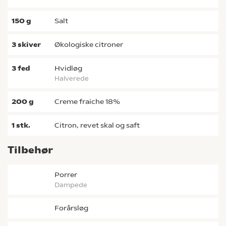
150
g
salt
3
skiver
økologiske citroner
3
fed
hvidløg
halverede
200
g
creme fraiche 18%
1
stk.
citron, revet skal og saft
Tilbehør
porrer
dampede
forårsløg