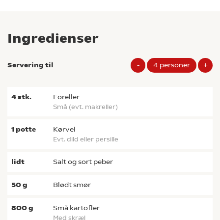
Ingredienser
Servering til
-
4
personer
+
4
stk.
foreller
små (evt. makreller)
1
potte
kørvel
evt. dild eller persille
lidt
salt og sort peber
50
g
blødt smør
800
g
små kartofler
med skræl