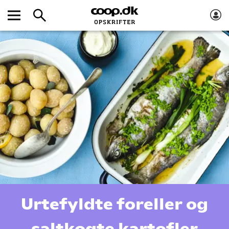
Urtefyldte foreller og
saltkogte kartofler