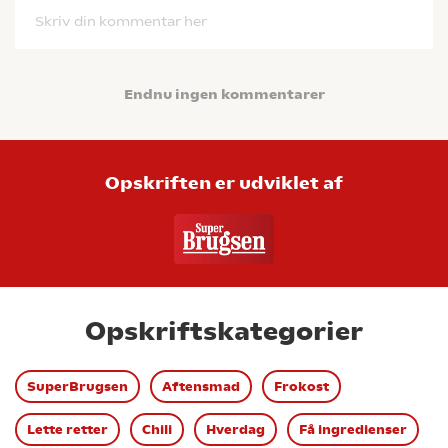
Skriv din kommentar her
Endnu ingen kommentarer
Opskriften er udviklet af
Opskriftskategorier
SuperBrugsen
Aftensmad
Frokost
Lette retter
Chili
Hverdag
Få ingredienser