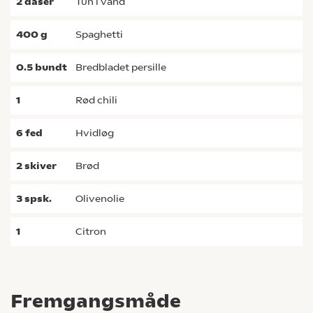
2
dåser
tun i vand
400
g
spaghetti
0.5
bundt
bredbladet persille
1
rød chili
6
fed
hvidløg
2
skiver
brød
3
spsk.
olivenolie
1
citron
Fremgangsmåde