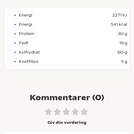
Energi
2271 kJ
Energi
541 kcal
Protein
30 g
Fedt
19 g
Kulhydrat
60 g
Kostfibre
5 g
Kommentarer (
0
)
Giv din vurdering