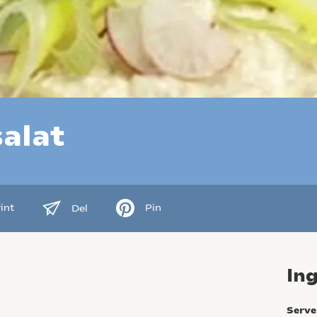
alat
int
Pin
Del
In
Serve