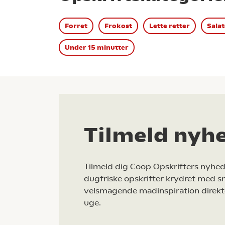
Forret
Frokost
Lette retter
Salat
Under 15 minutter
Tilmeld nyh
Tilmeld dig Coop Opskrifters nyhed
dugfriske opskrifter krydret med s
velsmagende madinspiration direkt
uge.