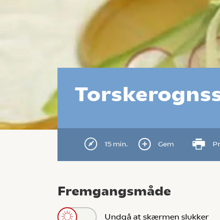
Torskerognss
15 min.
Gem
Pr
Fremgangsmåde
Undgå at skærmen slukker