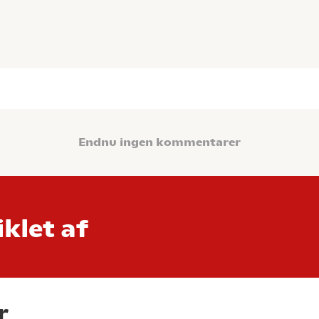
Endnu ingen kommentarer
klet af
r