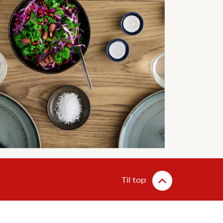
Til top