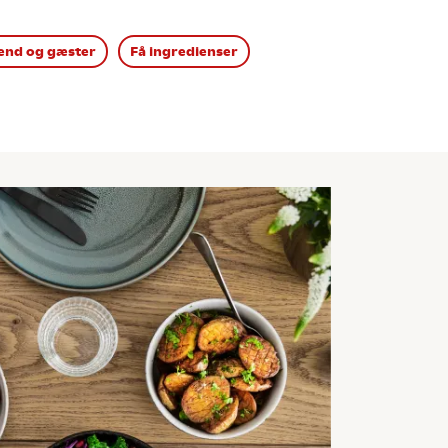
nd og gæster
Få ingredienser