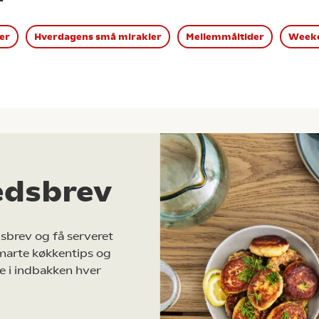
er
Hverdagens små mirakler
Mellemmåltider
Weeke
edsbrev
sbrev og få serveret
marte køkkentips og
e i indbakken hver