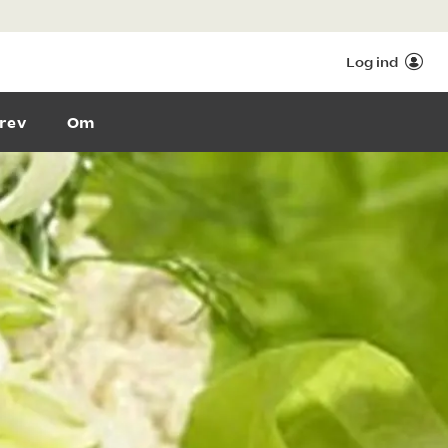
Log ind
rev
Om