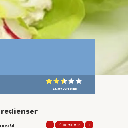
2.5 af 1
vurdering
gredienser
-
4
personer
+
ring til