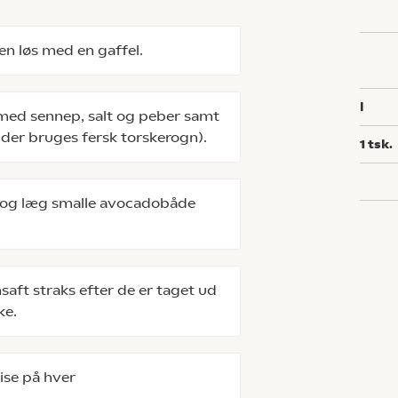
en løs med en gaffel.
l
 med sennep, salt og peber samt
is der bruges fersk torskerogn).
1
tsk.
e og læg smalle avocadobåde
aft straks efter de er taget ud
ke.
ise på hver