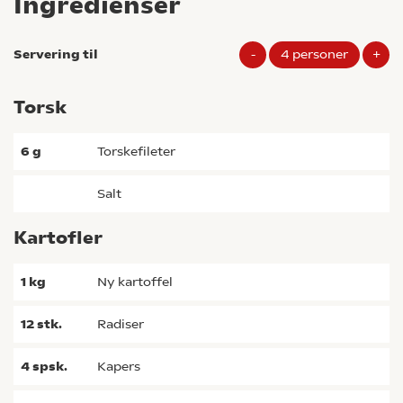
Ingredienser
Servering til
-
4
personer
+
Torsk
6
g
torskefileter
salt
Kartofler
1
kg
ny kartoffel
12
stk.
radiser
4
spsk.
kapers