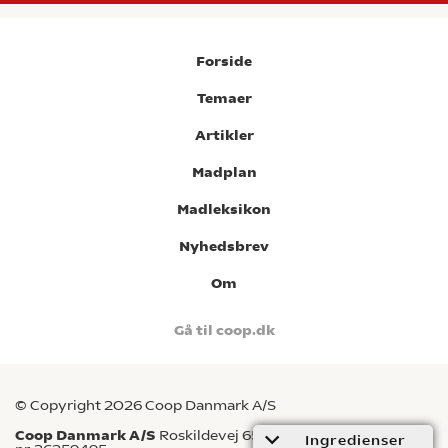
Forside
Temaer
Artikler
Madplan
Madleksikon
Nyhedsbrev
Om
Gå til coop.dk
© Copyright 2026 Coop Danmark A/S
Coop Danmark A/S
Roskildevej 65, 2620 Albertslund CVR-
Ingredienser