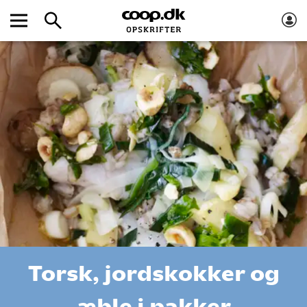
Torsk, jordskokker og
æble i pakker