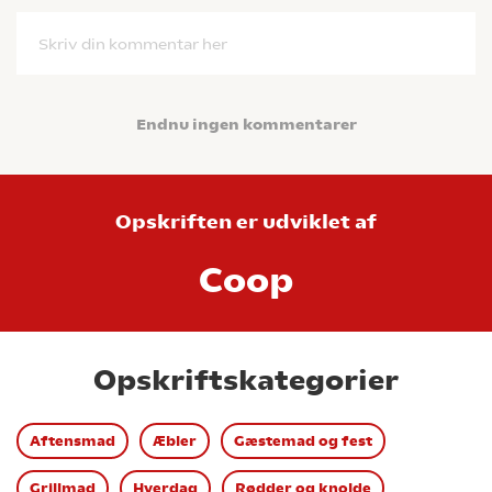
Skriv din kommentar her
Endnu ingen kommentarer
Opskriften er udviklet af
Coop
Opskriftskategorier
Aftensmad
Æbler
Gæstemad og fest
Grillmad
Hverdag
Rødder og knolde