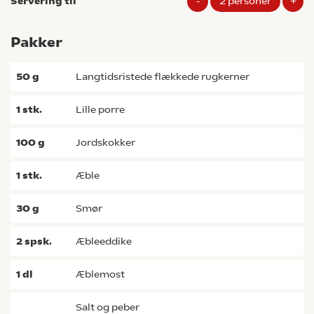
Servering til
-
2
personer
+
Pakker
50
g
langtidsristede flækkede rugkerner
1
stk.
lille porre
100
g
jordskokker
1
stk.
æble
30
g
smør
2
spsk.
æbleeddike
1
dl
æblemost
salt og peber