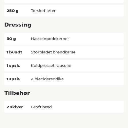
250
g
torskefileter
Dressing
30
g
hasselnøddekerner
1
bundt
storbladet brøndkarse
1
spsk.
koldpresset rapsolie
1
spsk.
æblecidereddike
Tilbehør
2
skiver
Groft brød