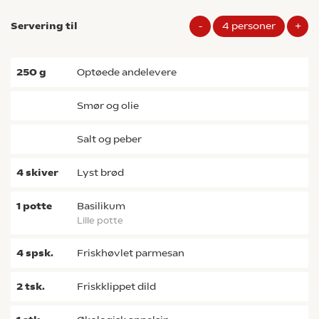
Servering til
-
4
personer
+
250
g
optøede andelevere
smør og olie
salt og peber
4
skiver
lyst brød
1
potte
basilikum
lille potte
4
spsk.
friskhøvlet parmesan
2
tsk.
friskklippet dild