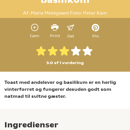
Af:
Maria Meldgaard
Foto:
Peter Kam
Gem
Print
Del
Pin
3.0 af 1
vurdering
Toast med andelever og basilikum er en herlig
vinterforret og fungerer desuden godt som
natmad til sultne gæster.
Ingredienser