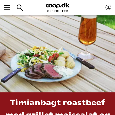
Timianbagt roastbeef
med grillet majssalat og