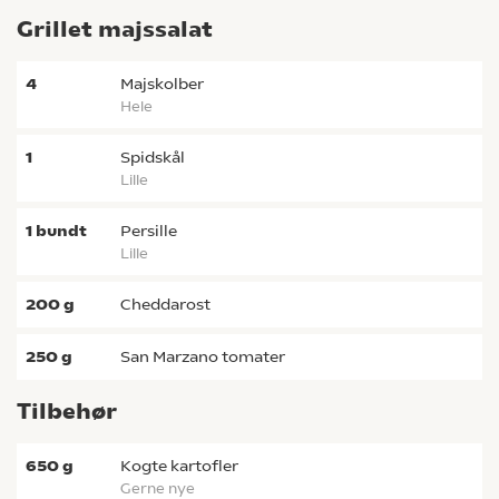
Grillet majssalat
4
majskolber
hele
1
spidskål
lille
1
bundt
persille
lille
200
g
cheddarost
250
g
San Marzano tomater
Tilbehør
650
g
kogte kartofler
gerne nye