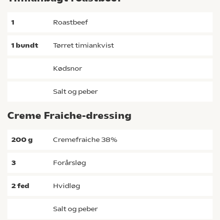
1
roastbeef
1
bundt
tørret timiankvist
kødsnor
salt og peber
Creme Fraiche-dressing
200
g
cremefraiche 38%
3
forårsløg
2
fed
hvidløg
salt og peber