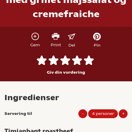
cremefraiche
Gem
Print
Del
Pin
Giv din vurdering
Ingredienser
Servering til
-
4
personer
+
Timianbagt roastbeef